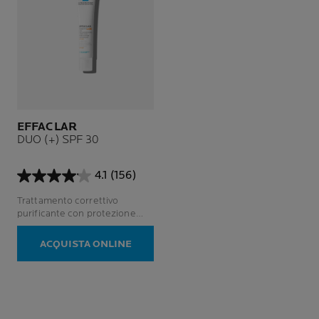
EFFACLAR
DUO (+) SPF 30
4.1
(156)
4.1
su
Trattamento correttivo
5
purificante con protezione
stelle.
anti-UV
156
ACQUISTA ONLINE
recensioni