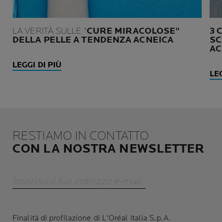
LA VERITÀ SULLE "
CURE MIRACOLOSE"
3 
DELLA PELLE A TENDENZA ACNEICA
SC
AC
LEGGI DI PIÙ
LEG
RESTIAMO IN CONTATTO
CON LA NOSTRA NEWSLETTER
Inserisci il tuo indirizzo e-mail
Finalità di profilazione di L'Oréal Italia S.p.A.