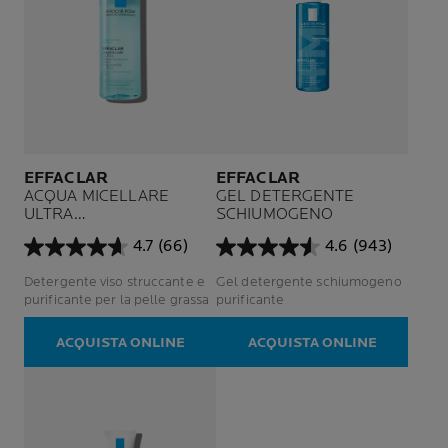
EFFACLAR
EFFACLAR
ACQUA MICELLARE
GEL DETERGENTE
ULTRA
SCHIUMOGENO
PELLE GRASSA
4.7
(66)
4.6
(943)
4.7
4.6
su
su
Detergente viso struccante e
Gel detergente schiumogeno
5
5
purificante per la pelle grassa
purificante
stelle.
stelle.
66
943
ACQUISTA ONLINE
ACQUISTA ONLINE
recensioni
recensioni