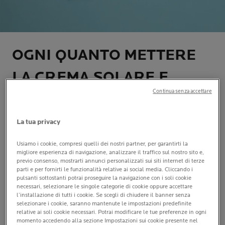
OGNI QUANTO METTERE
LA CREMA SOLARE E
Continua senza accettare
QUALI SONO I BENEFICI
La tua privacy
| By La Roche-Posay
| 26 agosto 2024
Usiamo i cookie, compresi quelli dei nostri partner, per garantirti la
L’esposizione al sole
è la questione primaria che
migliore esperienza di navigazione, analizzare il traffico sul nostro sito e,
riguarda la pelle e il suo trattamento nei mesi estivi. A
previo consenso, mostrarti annunci personalizzati sui siti internet di terze
parti e per fornirti le funzionalità relative ai social media. Cliccando i
tal proposito, i prodotti con
fattore di protezione
pulsanti sottostanti potrai proseguire la navigazione con i soli cookie
solare
sono protagonisti di una vera e propria campagna
necessari, selezionare le singole categorie di cookie oppure accettare
di sensibilizzazione dermatologica che da anni spinge
l’installazione di tutti i cookie. Se scegli di chiudere il banner senza
selezionare i cookie, saranno mantenute le impostazioni predefinite
gli esperti a informare il pubblico sui danni che possono
relative ai soli cookie necessari. Potrai modificare le tue preferenze in ogni
essere causati dai
raggi UV
, rimarcando di
momento accedendo alla sezione Impostazioni sui cookie presente nel