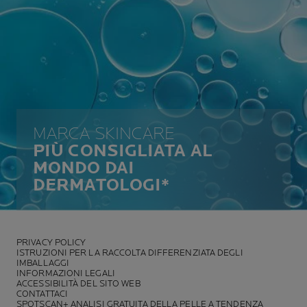
MARCA SKINCARE
PIÙ CONSIGLIATA AL
MONDO DAI
DERMATOLOGI*
PRIVACY POLICY
ISTRUZIONI PER LA RACCOLTA DIFFERENZIATA DEGLI
IMBALLAGGI
INFORMAZIONI LEGALI
ACCESSIBILITÀ DEL SITO WEB
CONTATTACI
SPOTSCAN+ ANALISI GRATUITA DELLA PELLE A TENDENZA