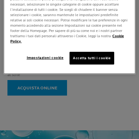
necessari, selezionare le singole categorie di cookie oppure accettare
l’installazione di tutti i cookie. Se scegli di chiudere il banner senza
selezionare i cookie, saranno mantenute le impostazioni predefinite
relative ai soli cookie necessari. Potrai modificare le tue preferenze in ogni
momento accedendo alla sezione Impostazioni sui cookie presente nel
footer della Homepage. Per sapere di più su come noi e i nostri partner
ANTHELIOS
trattiamo i tuoi dati personali attraverso i Cookie, leggi la nostra
Cookie
Policy.
POST-UV EXPOSURE
LATTE DOPOSOLE
1.7
(3)
Impostazioni cookie
Accetta tutti i cookie
1.7
su
Per pelle sensibile ed esposta
5
al sole
stelle.
3
ACQUISTA ONLINE
recensioni