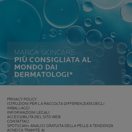
MARCA SKINCARE
PIÙ CONSIGLIATA AL
MONDO DAI
DERMATOLOGI*
PRIVACY POLICY
ISTRUZIONI PER LA RACCOLTA DIFFERENZIATA DEGLI
IMBALLAGGI
INFORMAZIONI LEGALI
ACCESSIBILITÀ DEL SITO WEB
CONTATTACI
SPOTSCAN+ ANALISI GRATUITA DELLA PELLE A TENDENZA
ACNEICA TRAMITE AI