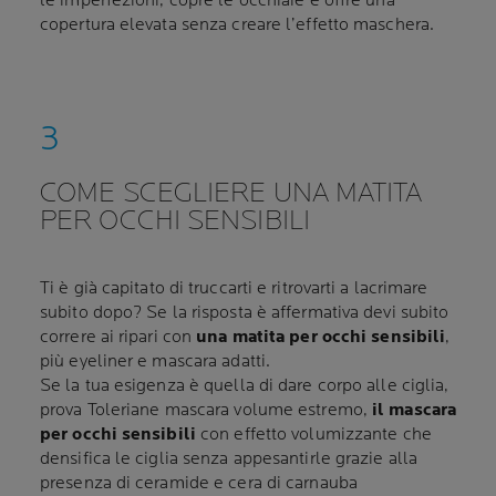
le imperfezioni, copre le occhiaie e offre una
copertura elevata senza creare l’effetto maschera.
COME SCEGLIERE UNA MATITA
PER OCCHI SENSIBILI
Ti è già capitato di truccarti e ritrovarti a lacrimare
subito dopo? Se la risposta è affermativa devi subito
correre ai ripari con
una matita per occhi sensibili
,
più eyeliner e mascara adatti.
Se la tua esigenza è quella di dare corpo alle ciglia,
prova Toleriane mascara volume estremo,
il mascara
per occhi sensibili
con effetto volumizzante che
densifica le ciglia senza appesantirle grazie alla
presenza di ceramide e cera di carnauba