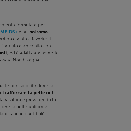
ttamento formulato per
UME B5+
è un
balsamo
rriera e aiuta a favorire il
ua formula è arricchita con
anti
, ed è adatta anche nelle
lizzata. Non bisogna
ette non solo di ridurre la
 di
rafforzare la pelle nel
la rasatura e prevenendo la
tenere la pelle uniforme,
iano, anche quelli più