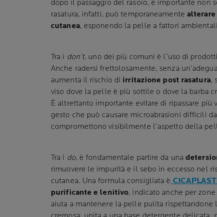
dopo il passaggio del rasoio, è importante non s
rasatura, infatti, può temporaneamente
alterare
cutanea
, esponendo la pelle a fattori ambiental
Tra i
don’t
, uno dei più comuni è l’uso di prodotti
Anche radersi frettolosamente, senza un’adegua
aumenta il rischio di
irritazione post rasatura
,
viso dove la pelle è più sottile o dove la barba cr
È altrettanto importante evitare di ripassare più 
gesto che può causare microabrasioni difficili d
compromettono visibilmente l’aspetto della pel
Tra i
do
, è fondamentale partire da una
detersio
rimuovere le impurità e il sebo in eccesso nel ri
cutanea. Una formula consigliata è
CICAPLAST
purificante e lenitivo
, indicato anche per zone f
aiuta a mantenere la pelle pulita rispettandone l
cremosa, unita a una base detergente delicata, 