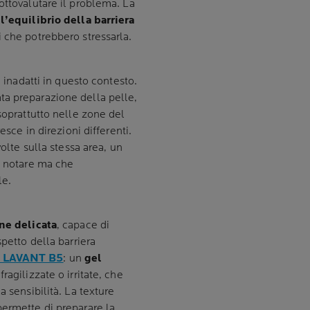
ottovalutare il problema. La
 l’equilibrio della barriera
i che potrebbero stressarla.
 inadatti in questo contesto.
ta preparazione della pelle,
 soprattutto nelle zone del
esce in direzioni differenti.
volte sulla stessa area, un
a notare ma che
le.
ne delicata
, capace di
spetto della barriera
 LAVANT B5
: un
gel
ragilizzate o irritate, che
a sensibilità. La texture
permette di preparare la