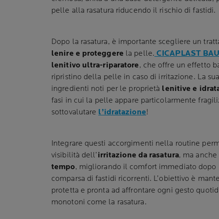
pelle alla rasatura riducendo il rischio di fastidi.
Dopo la rasatura, è importante scegliere un tra
lenire e proteggere
la pelle.
CICAPLAST BA
lenitivo ultra-riparatore
, che offre un effetto ba
ripristino della pelle in caso di irritazione. La s
ingredienti noti per le proprietà
lenitive e idrat
fasi in cui la pelle appare particolarmente fragi
sottovalutare
l’idratazione
!
Integrare questi accorgimenti nella routine perm
visibilità dell’
irritazione da rasatura
, ma anche
tempo
, migliorando il comfort immediato dopo 
comparsa di fastidi ricorrenti. L’obiettivo è man
protetta e pronta ad affrontare ogni gesto quotid
monotoni come la rasatura.