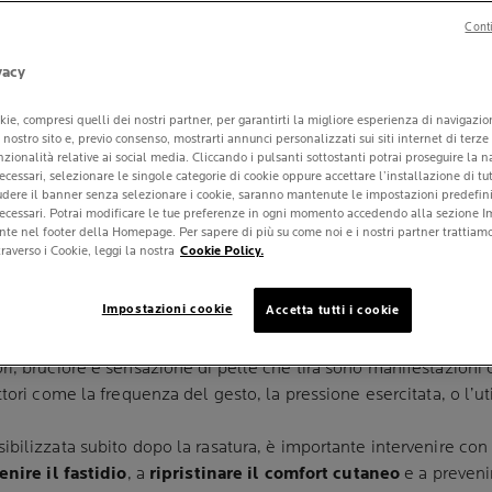
Conti
vacy
ZIONE DA RASA
kie, compresi quelli dei nostri partner, per garantirti la migliore esperienza di navigazi
ul nostro sito e, previo consenso, mostrarti annunci personalizzati sui siti internet di terze
unzionalità relative ai social media. Cliccando i pulsanti sottostanti potrai proseguire la 
BARBA: ECCO AL
ecessari, selezionare le singole categorie di cookie oppure accettare l’installazione di tut
iudere il banner senza selezionare i cookie, saranno mantenute le impostazioni predefinit
 EFFICACI
necessari. Potrai modificare le tue preferenze in ogni momento accedendo alla sezione I
nte nel footer della Homepage. Per sapere di più su come noi e i nostri partner trattiamo 
raverso i Cookie, leggi la nostra
Cookie Policy.
 2025
Impostazioni cookie
Accetta tutti i cookie
n gesto quotidiano per molti uomini, ma non sempre la pelle l
i, bruciore e sensazione di pelle che tira sono manifestazioni 
ttori come la frequenza del gesto, la pressione esercitata, o l’ut
bilizzata subito dopo la rasatura, è importante intervenire con 
enire il fastidio
, a
ripristinare il comfort cutaneo
e a preveni