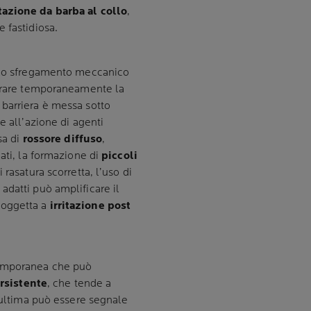
itazione da barba al collo
,
 fastidiosa.
lo sfregamento meccanico
terare temporaneamente la
barriera è messa sotto
e all’azione di agenti
sa di
rossore diffuso
,
ati, la formazione di
piccoli
 rasatura scorretta, l’uso di
adatti può amplificare il
soggetta a
irritazione post
temporanea che può
ersistente
, che tende a
t’ultima può essere segnale