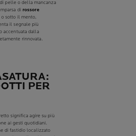
o di pelle o della mancanza
comparsa di
rossore
 o sotto il mento,
nta il segnale più
so accentuata dalla
letamente rinnovata.
ASATURA:
DOTTI PER
tto significa agire su più
one ai gesti quotidiani.
 di fastidio localizzato