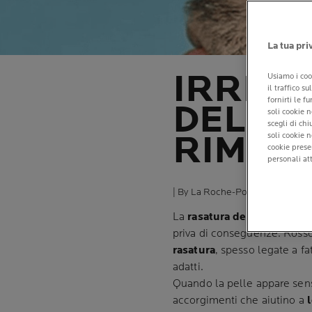
La tua pri
IRRITA
Usiamo i coo
il traffico s
fornirti le f
DELLA 
soli cookie n
scegli di ch
RIMEDI
soli cookie 
cookie prese
personali att
| By La Roche-Posay
| 24 luglio
La
rasatura della barba
è u
priva di conseguenze. Rossor
rasatura
, spesso legate a fa
adatti.
Quando la pelle appare sensi
accorgimenti che aiutino a
l