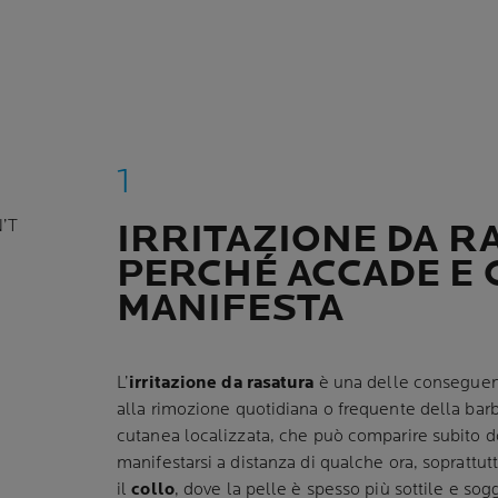
’T
IRRITAZIONE DA R
PERCHÉ ACCADE E 
MANIFESTA
L’
irritazione da rasatura
è una delle conseguen
alla rimozione quotidiana o frequente della barba
cutanea localizzata, che può comparire subito d
manifestarsi a distanza di qualche ora, soprattu
il
collo
, dove la pelle è spesso più sottile e sog