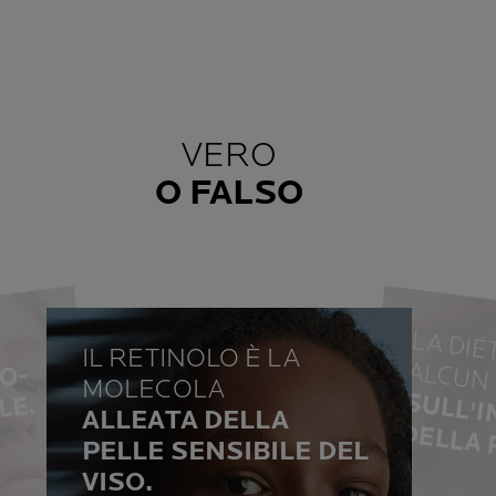
VERO
O FALSO
LA D
A
IL RETINOLO È LA
PA
I
I
O
R
E
C
-
A
C
O
MOLECOLA
L
V
L
E.
ALLEATA DELLA
FALS
VERO
E
ELLA P
PELLE SENSIBILE DEL
VISO.