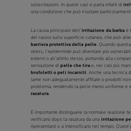
sollecitazioni. In questi casi si parla infatti di
irr
una condizione che può risultare particolarmente
La causa principale dell’
irritazione da barba
è 
del rasoio sulla superficie cutanea, che può al
barriera protettiva della pelle
. Quando questa 
stress, l’epidermide può diventare più vulnerabil
esterni o all’attrito stesso, portando alla compar
sensazione di
pelle che tira
e, nei casi più marc
brufoletti o peli incarniti
. Anche una tecnica di
lame non adeguatamente affilate o prodotti non 
problema, rendendo la pelle meno uniforme e 
rasatura
.
È importante distinguere la normale reazione 
verificarsi dopo la rasatura da una
irritazione p
ripresentarsi o a intensificarsi nel tempo. Ques