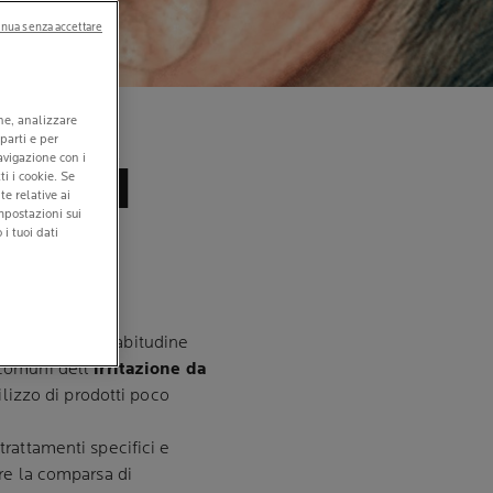
nua senza accettare
TURA
one, analizzare
 parti e per
navigazione con i
CUNI
ti i cookie. Se
e relative ai
mpostazioni sui
i tuoi dati
a vive come un’abitudine
comuni dell’
irritazione da
ilizzo di prodotti poco
trattamenti specifici e
re la comparsa di