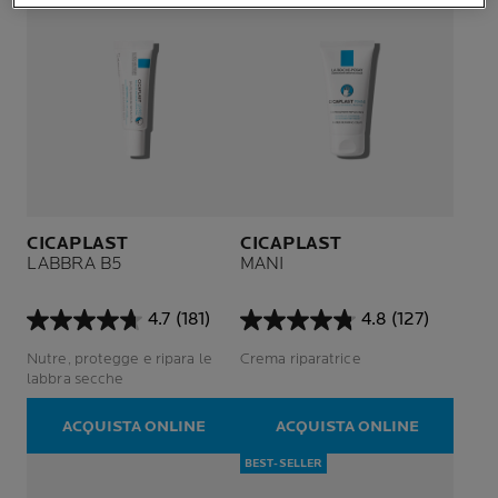
CICAPLAST
CICAPLAST
LABBRA B5
MANI
4.7
(181)
4.8
(127)
4.7
4.8
su
su
Nutre, protegge e ripara le
Crema riparatrice
5
5
labbra secche
stelle.
stelle.
181
127
ACQUISTA ONLINE
ACQUISTA ONLINE
recensioni
recensioni
BEST-SELLER