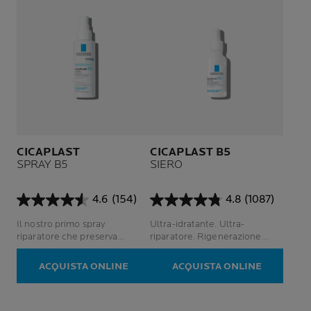
CICAPLAST
CICAPLAST B5
SPRAY B5
SIERO
4.6
(154)
4.8
(1087)
4.6
4.8
su
su
Il nostro primo spray
Ultra-idratante. Ultra-
5
5
riparatore che preserva
riparatore. Rigenerazione
stelle.
stelle.
l'idratazione della pelle.
quotidiana.
154
1087
Rispetta il microbioma della
ACQUISTA ONLINE
ACQUISTA ONLINE
recensioni
recensioni
pelle.