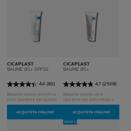
CICAPLAST
CICAPLAST
BAUME B5+ SPF50
BAUME B5+
4.4
(80)
4.7
(2508)
4.4
4.7
su
su
Balsamo lenitivo protettivo
Balsamo lenitivo ultra-
5
5
ultra-riparatore per la pelle
riparatore per pelli irritate o
stelle.
stelle.
irritata o fragilizzata esposta
fragilizzate. Efficacia
80
2508
quotidianamente ai raggi UV.
dimostrata su 15 condizioni
ACQUISTA ONLINE
ACQUISTA ONLINE
recensioni
recensioni
Testato anche post-procedure
cutanee. Testato anche dopo il
e tatuaggi.
tatuaggio.
NOVITÀ