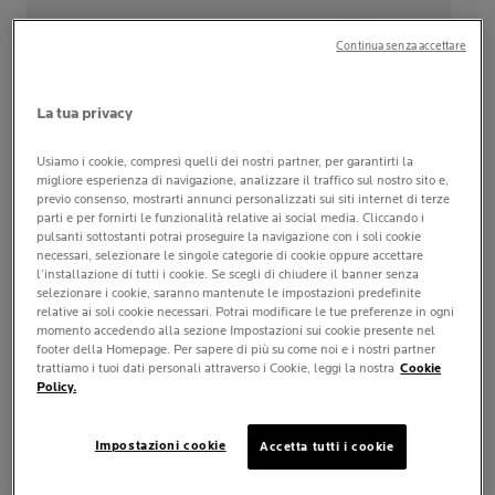
Continua senza accettare
La tua privacy
Usiamo i cookie, compresi quelli dei nostri partner, per garantirti la
migliore esperienza di navigazione, analizzare il traffico sul nostro sito e,
previo consenso, mostrarti annunci personalizzati sui siti internet di terze
parti e per fornirti le funzionalità relative ai social media. Cliccando i
pulsanti sottostanti potrai proseguire la navigazione con i soli cookie
CICAPLAST
CICAPLAST
necessari, selezionare le singole categorie di cookie oppure accettare
GEL B5
LAVANT B5
l’installazione di tutti i cookie. Se scegli di chiudere il banner senza
selezionare i cookie, saranno mantenute le impostazioni predefinite
relative ai soli cookie necessari. Potrai modificare le tue preferenze in ogni
4.7
(139)
4.5
(12)
4.7
4.5
momento accedendo alla sezione Impostazioni sui cookie presente nel
su
su
footer della Homepage. Per sapere di più su come noi e i nostri partner
Trattamento acceleratore
Gel schiumogeno purificante
5
5
trattiamo i tuoi dati personali attraverso i Cookie, leggi la nostra
Cookie
della riparazione
lenitivo
Policy.
stelle.
stelle.
dell'epidermide
139
12
ACQUISTA ONLINE
ACQUISTA ONLINE
recensioni
recensioni
Impostazioni cookie
Accetta tutti i cookie