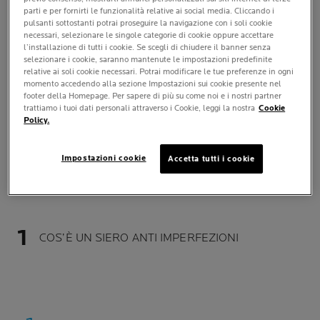
una formula concentrata, capace di agire in modo
parti e per fornirti le funzionalità relative ai social media. Cliccando i
pulsanti sottostanti potrai proseguire la navigazione con i soli cookie
mirato su pori ostruiti, eccesso di sebo e discromie.
necessari, selezionare le singole categorie di cookie oppure accettare
l’installazione di tutti i cookie. Se scegli di chiudere il banner senza
Questa guida nasce per raccontare non solo quali sono i
selezionare i cookie, saranno mantenute le impostazioni predefinite
benefici di un siero anti-imperfezioni
, ma anche
relative ai soli cookie necessari. Potrai modificare le tue preferenze in ogni
momento accedendo alla sezione Impostazioni sui cookie presente nel
come utilizzarlo correttamente all’interno della tua
footer della Homepage. Per sapere di più su come noi e i nostri partner
skincare routine quotidiana. Dalla scelta del prodotto
trattiamo i tuoi dati personali attraverso i Cookie, leggi la nostra
Cookie
Policy.
più adatto alle necessità fino all’applicazione ottimale,
scoprirai come un gesto semplice possa diventare parte
di una strategia efficace per ritrovare una pelle
Impostazioni cookie
Accetta tutti i cookie
dall’aspetto più uniforme e levigato.
COS’È UN SIERO ANTI IMPERFEZIONI