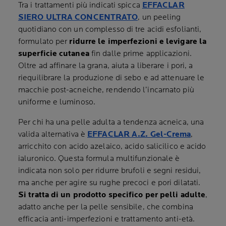
Tra i trattamenti più indicati spicca
EFFACLAR
SIERO ULTRA CONCENTRATO
, un peeling
quotidiano con un complesso di tre acidi esfolianti,
formulato per
ridurre le imperfezioni e levigare la
superficie cutanea
fin dalle prime applicazioni.
Oltre ad affinare la grana, aiuta a liberare i pori, a
riequilibrare la produzione di sebo e ad attenuare le
macchie post-acneiche, rendendo l’incarnato più
uniforme e luminoso.
Per chi ha una pelle adulta a tendenza acneica, una
valida alternativa è
EFFACLAR A.Z. Gel-Crema
,
arricchito con acido azelaico, acido salicilico e acido
ialuronico. Questa formula multifunzionale è
indicata non solo per ridurre brufoli e segni residui,
ma anche per agire su rughe precoci e pori dilatati.
Si tratta di un prodotto specifico per pelli adulte
,
adatto anche per la pelle sensibile, che combina
efficacia anti-imperfezioni e trattamento anti-età.