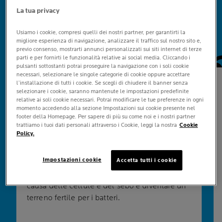
LE TUE DOMANDE
La tua privacy
LE NOSTRE RISPOSTE
Usiamo i cookie, compresi quelli dei nostri partner, per garantirti la
migliore esperienza di navigazione, analizzare il traffico sul nostro sito e,
Pannello
previo consenso, mostrarti annunci personalizzati sui siti internet di terze
parti e per fornirti le funzionalità relative ai social media. Cliccando i
pulsanti sottostanti potrai proseguire la navigazione con i soli cookie
necessari, selezionare le singole categorie di cookie oppure accettare
l’installazione di tutti i cookie. Se scegli di chiudere il banner senza
QUALI SONO LE POSSIBILI CAUSE DELLA
selezionare i cookie, saranno mantenute le impostazioni predefinite
PELLE A TENDENZA ACNEICA?
relative ai soli cookie necessari. Potrai modificare le tue preferenze in ogni
momento accedendo alla sezione Impostazioni sui cookie presente nel
Nella pelle a tendenza acneica, eventuali
footer della Homepage. Per sapere di più su come noi e i nostri partner
squilibri di ormoni detti "androgeni" inducono
trattiamo i tuoi dati personali attraverso i Cookie, leggi la nostra
Cookie
Policy.
le ghiandole sebacee a produrre sebo in
eccesso. Gli stessi ormoni determinano una
Impostazioni cookie
Accetta tutti i cookie
maggiore produzione delle cellule cutanee
che rivestono i pori. I pori si possono ostruire a
causa delle cellule e del sebo e diventare un
terreno fertile per i batteri.