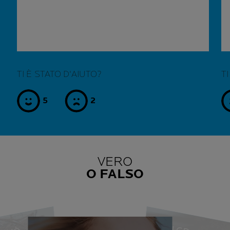
TI È STATO D'AIUTO?
T
5
2
sì
no
VERO
O FALSO