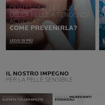
QUALI SONO LE CAUSE
DELLA PELLE A TENDENZA
ACNEICA?
COME PREVENIRLA?
LEGGI DI PIÙ
L
IL NOSTRO IMPEGNO
PER LA PELLE SENSIBILE
PRODOTTI AD
SOLO GLI
INGREDIENTI
ELEVATA TOLLERABILITÀ
ESSENZIALI