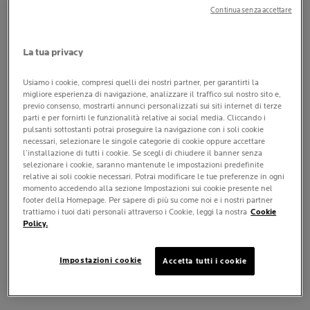
routine viso
diventa uno strumento fondamentale per
Continua senza accettare
valorizzare la naturale bellezza della
pelle matura
e
accompagnarla nel suo percorso fisiologico.
La tua privacy
Scegliere i
trattamenti viso adatti alla pelle
matura
non significa solo contrastare i segni visibili
Usiamo i cookie, compresi quelli dei nostri partner, per garantirti la
migliore esperienza di navigazione, analizzare il traffico sul nostro sito e,
dell’età, ma soprattutto rispondere ai nuovi bisogni
previo consenso, mostrarti annunci personalizzati sui siti internet di terze
cutanei in modo mirato:
mantenere l’idratazione
,
parti e per fornirti le funzionalità relative ai social media. Cliccando i
pulsanti sottostanti potrai proseguire la navigazione con i soli cookie
sostenere la densità
,
uniformare il colorito
e
necessari, selezionare le singole categorie di cookie oppure accettare
migliorare la sensazione di comfort.
l’installazione di tutti i cookie. Se scegli di chiudere il banner senza
selezionare i cookie, saranno mantenute le impostazioni predefinite
In questo articolo analizzeremo i trattamenti più efficaci
relative ai soli cookie necessari. Potrai modificare le tue preferenze in ogni
momento accedendo alla sezione Impostazioni sui cookie presente nel
da integrare nella routine quotidiana, come scegliere le
footer della Homepage. Per sapere di più su come noi e i nostri partner
texture più adatte in base alla condizione cutanea e
trattiamo i tuoi dati personali attraverso i Cookie, leggi la nostra
Cookie
Policy.
quali attivi prediligere all’interno di formule studiate per
offrire
risultati progressivi e tollerabilità ottimale
.
Una guida completa per accompagnare la pelle matura
Impostazioni cookie
Accetta tutti i cookie
con competenza, coerenza e attenzione.