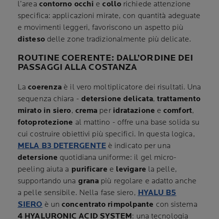
l’area
contorno occhi
e
collo
richiede attenzione
specifica: applicazioni mirate, con quantità adeguate
e movimenti leggeri, favoriscono un aspetto più
disteso
delle zone tradizionalmente più delicate.
ROUTINE COERENTE: DALL’ORDINE DEI
PASSAGGI ALLA COSTANZA
La
coerenza
è il vero moltiplicatore dei risultati. Una
sequenza chiara -
detersione delicata
,
trattamento
mirato in siero
,
crema
per
idratazione
e
comfort
,
fotoprotezione
al mattino - offre una base solida su
cui costruire obiettivi più specifici. In questa logica,
MELA B3 DETERGENTE
è indicato per una
detersione
quotidiana uniforme: il gel micro-
peeling aiuta a
purificare
e
levigare
la pelle,
supportando una
grana
più regolare e adatto anche
a pelle sensibile. Nella fase siero,
HYALU B5
SIERO
è un
concentrato rimpolpante
con sistema
4 HYALURONIC ACID SYSTEM
: una tecnologia