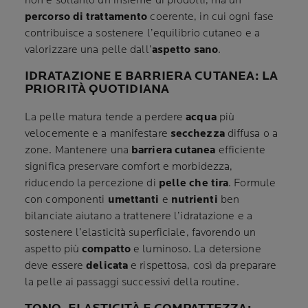
non è soltanto un insieme di prodotti, ma un
percorso di trattamento
coerente, in cui ogni fase
contribuisce a sostenere l’equilibrio cutaneo e a
valorizzare una pelle dall’
aspetto sano
.
IDRATAZIONE E BARRIERA CUTANEA: LA
PRIORITÀ QUOTIDIANA
La pelle matura tende a perdere
acqua
più
velocemente e a manifestare
secchezza
diffusa o a
zone. Mantenere una
barriera cutanea
efficiente
significa preservare comfort e morbidezza,
riducendo la percezione di
pelle che tira
. Formule
con componenti
umettanti
e
nutrienti
ben
bilanciate aiutano a trattenere l’idratazione e a
sostenere l’elasticità superficiale, favorendo un
aspetto più
compatto
e luminoso. La detersione
deve essere
delicata
e rispettosa, così da preparare
la pelle ai passaggi successivi della routine.