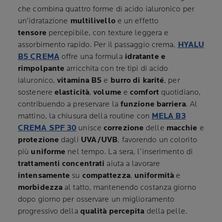
che combina quattro forme di acido ialuronico per
un’idratazione
multilivello
e un effetto
tensore
percepibile, con texture leggera e
assorbimento rapido. Per il passaggio crema,
HYALU
B5 CREMA
offre una formula
idratante e
rimpolpante
arricchita con tre tipi di acido
ialuronico,
vitamina B5
e
burro di karité
, per
sostenere
elasticità
,
volume
e
comfort
quotidiano,
contribuendo a preservare la
funzione barriera
. Al
mattino, la chiusura della routine con
MELA B3
CREMA SPF 30
unisce
correzione
delle
macchie
e
protezione
dagli
UVA/UVB
, favorendo un colorito
più
uniforme
nel tempo. La sera, l’inserimento di
trattamenti concentrati
aiuta a lavorare
intensamente
su
compattezza
,
uniformità
e
morbidezza
al tatto, mantenendo costanza giorno
dopo giorno per osservare un miglioramento
progressivo della
qualità percepita
della pelle.