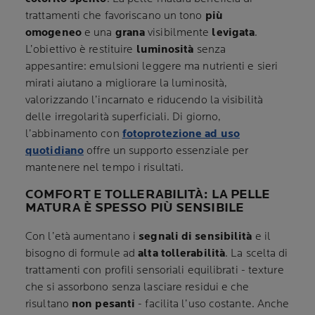
trattamenti che favoriscano un tono
più
omogeneo
e una
grana
visibilmente
levigata
.
L’obiettivo è restituire
luminosità
senza
appesantire: emulsioni leggere ma nutrienti e sieri
mirati aiutano a migliorare la luminosità,
valorizzando l’incarnato e riducendo la visibilità
delle irregolarità superficiali. Di giorno,
l’abbinamento con
fotoprotezione
ad uso
quotidiano
offre un supporto essenziale per
mantenere nel tempo i risultati.
COMFORT E TOLLERABILITÀ: LA PELLE
MATURA È SPESSO PIÙ SENSIBILE
Con l’età aumentano i
segnali di sensibilità
e il
bisogno di formule ad
alta tollerabilità
. La scelta di
trattamenti con profili sensoriali equilibrati - texture
che si assorbono senza lasciare residui e che
risultano
non pesanti
- facilita l’uso costante. Anche