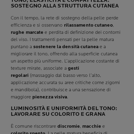
TONO, ELASTICITÀ E COMPATTEZZA:
SOSTEGNO ALLA STRUTTURA CUTANEA
Con il tempo, la rete di sostegno della pelle perde
efficienza e si osservano
rilassamento cutaneo
,
rughe marcate
e perdita di definizione dei contorni
del viso. I trattamenti pensati per la pelle matura
puntano a
sostenere la densità cutanea
e a
migliorare il tono, offrendo alla superficie cutanea
un aspetto più uniforme. L’applicazione costante di
texture mirate, associate a
gesti
regolari
(massaggio dal basso verso l’alto,
applicazione accurata su aree critiche come zigomi
e mandibola), contribuisce a una sensazione di
maggiore
pienezza visiva
.
LUMINOSITÀ E UNIFORMITÀ DEL TONO:
LAVORARE SU COLORITO E GRANA
È comune riscontrare
discromie
,
macchie
e
colorito spento
. La pelle matura beneficia di