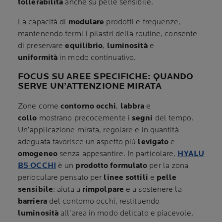
tollerabilità
anche su pelle sensibile.
La capacità di
modulare
prodotti e frequenze,
mantenendo fermi i pilastri della routine, consente
di preservare
equilibrio
,
luminosità
e
uniformità
in modo continuativo.
FOCUS SU AREE SPECIFICHE: QUANDO
SERVE UN’ATTENZIONE MIRATA
Zone come
contorno occhi
,
labbra
e
collo
mostrano precocemente i
segni
del tempo.
Un’applicazione mirata, regolare e in quantità
adeguata favorisce un aspetto più
levigato
e
omogeneo
senza appesantire. In particolare,
HYALU
B5 OCCHI
è un
prodotto formulato
per la zona
perioculare pensato per
linee sottili
e
pelle
sensibile
: aiuta a
rimpolpare
e a sostenere la
barriera
del contorno occhi, restituendo
luminosità
all’area in modo delicato e piacevole.