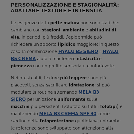
PERSONALIZZAZIONE E STAGIONALITÀ:
ADATTARE TEXTURE E INTENSITÀ
Le esigenze della
pelle matura
non sono statiche:
cambiano con
stagioni
,
ambiente
e
abitudini di
vita
. In periodi più freddi, l’epidermide può
richiedere un apporto
lipidico
maggiore: in questo
caso la combinazione
HYALU B5 SIERO
+
HYALU
B5 CREMA
aiuta a mantenere
elasticità
e
pienezza
con un profilo sensoriale confortevole.
Nei mesi caldi, texture
più leggere
sono più
piacevoli, senza sacrificare
idratazione
: si può
modulare la routine alternando
MELA B3
SIERO
per un’azione
uniformante
sulle
macchie
più persistenti (valutato su tutti i
fototipi
) e
mantenendo
MELA B3 CREMA SPF 30
come
cardine della
fotoprotezione
quotidiana; entrambe
le referenze sono sviluppate con attenzione alla