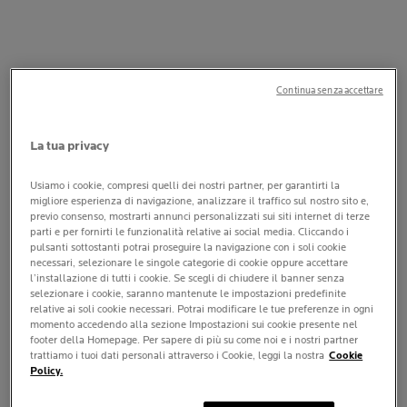
CHI SCRIVE UN MESSAGGIO
DONA UN TESORO
UN PROGETTO A SOSTEGNO DI UN NUOVO OSPEDALE
DIPINTO
Continua senza accettare
La tua privacy
Usiamo i cookie, compresi quelli dei nostri partner, per garantirti la
migliore esperienza di navigazione, analizzare il traffico sul nostro sito e,
previo consenso, mostrarti annunci personalizzati sui siti internet di terze
parti e per fornirti le funzionalità relative ai social media. Cliccando i
pulsanti sottostanti potrai proseguire la navigazione con i soli cookie
necessari, selezionare le singole categorie di cookie oppure accettare
l’installazione di tutti i cookie. Se scegli di chiudere il banner senza
selezionare i cookie, saranno mantenute le impostazioni predefinite
relative ai soli cookie necessari. Potrai modificare le tue preferenze in ogni
momento accedendo alla sezione Impostazioni sui cookie presente nel
footer della Homepage. Per sapere di più su come noi e i nostri partner
trattiamo i tuoi dati personali attraverso i Cookie, leggi la nostra
Cookie
Policy.