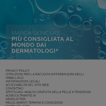
MARCA SKINCARE
PIÙ CONSIGLIATA AL
MONDO DAI
DERMATOLOGI*
PRIVACY POLICY
ISTRUZIONI PER LA RACCOLTA DIFFERENZIATA DEGLI
IMBALLAGGI
INFORMAZIONI LEGALI
ACCESSIBILITÀ DEL SITO WEB
CONTATTACI
SPOTSCAN+ ANALISI GRATUITA DELLA PELLE A TENDENZA
ACNEICA TRAMITE AI
NEWSLETTER
REGOLAMENTI TERMINI E CONDIZIONI