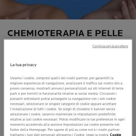
CHEMIOTERAPIA E PELLE
SECCA: CAUSE E CONSIGLI
Continua senza accettare
| By La Roche-Posay
| 22 gennaio 2025
La tua privacy
La chemioterapia, pur rappresentando un trattamento
Usiamo i cookie, compresi quelli dei nostri partner, per garantirti la
essenziale nella lotta contro il cancro, può avere effetti
migliore esperienza di navigazione, analizzare il traffico sul nostro sito e,
previo consenso, mostrarti annunci personalizzati sui siti internet di terze
significativi sulla pelle, uno degli organi più sensibili
parti e per fornirti le funzionalità relative ai social media. Cliccando i
del nostro corpo. Tra i fastidi più comuni troviamo la
pulsanti sottostanti potrai proseguire la navigazione con i soli cookie
pelle secca, causando disagio, prurito e una sensazione
necessari, selezionare le singole categorie di cookie oppure accettare
l’installazione di tutti i cookie. Se scegli di chiudere il banner senza
generale di fragilità cutanea. Ma perché la pelle si
selezionare i cookie, saranno mantenute le impostazioni predefinite
secca durante la chemioterapia? Quali sono le cause di
relative ai soli cookie necessari. Potrai modificare le tue preferenze in ogni
momento accedendo alla sezione Impostazioni sui cookie presente nel
questo fenomeno e come possiamo alleviarne il
footer della Homepage. Per sapere di più su come noi e i nostri partner
fastidio?
trattiamo i tuoi dati personali attraverso i Cookie, leggi la nostra
Cookie