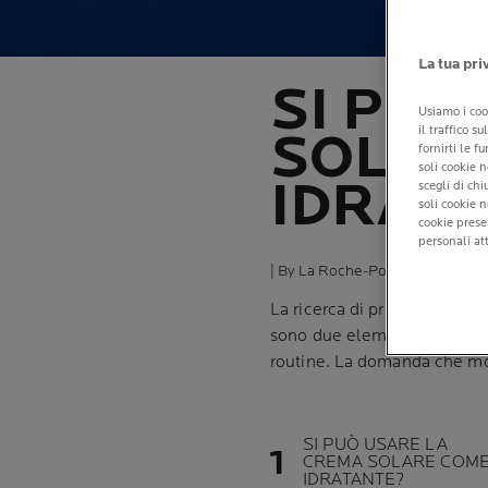
La tua pri
SI PUÒ
Usiamo i coo
il traffico s
SOLAR
fornirti le f
soli cookie n
IDRAT
scegli di ch
soli cookie 
cookie prese
personali att
| By La Roche-Posay
| 23 agosto
La ricerca di prodotti multi
sono due elementi essenzial
routine. La domanda che mo
SI PUÒ USARE LA
CREMA SOLARE COM
IDRATANTE?