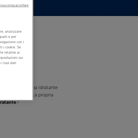
nua senza accettare
A
one, analizzare
 parti e per
navigazione con i
ti i cookie. Se
e relative ai
mpostazioni sui
i tuoi dati
solare e la crema idratante
r semplificare la propria
ratante
?