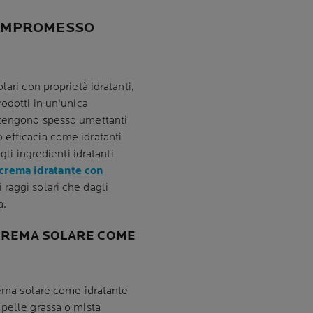
COMPROMESSO
ari con proprietà idratanti,
odotti in un'unica
ntengono spesso umettanti
oro efficacia come idratanti
gli ingredienti idratanti
rema idratante con
i raggi solari che dagli
a.
 CREMA SOLARE COME
crema solare come idratante
 pelle grassa o mista