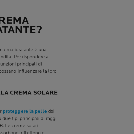
CREMA
ATANTE?
e crema idratante è una
ndita. Per rispondere a
nzioni principali di
possano influenzare la loro
LLA CREMA SOLARE
er
proteggere la pelle
dai
 due tipi principali di raggi
B. Le creme solari
assorbono, riflettono o