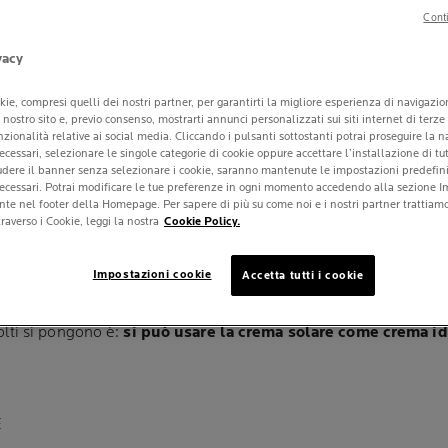
Conti
vacy
 USARE LA CREM
kie, compresi quelli dei nostri partner, per garantirti la migliore esperienza di navigazi
ul nostro sito e, previo consenso, mostrarti annunci personalizzati sui siti internet di terze
E COME CREMA
unzionalità relative ai social media. Cliccando i pulsanti sottostanti potrai proseguire la 
ecessari, selezionare le singole categorie di cookie oppure accettare l’installazione di tut
ANTE?
iudere il banner senza selezionare i cookie, saranno mantenute le impostazioni predefinit
necessari. Potrai modificare le tue preferenze in ogni momento accedendo alla sezione I
nte nel footer della Homepage. Per sapere di più su come noi e i nostri partner trattiamo 
raverso i Cookie, leggi la nostra
Cookie Policy.
 2024
Impostazioni cookie
Accetta tutti i cookie
tasking è diventata una tendenza crescente. Tra questi, la crema 
i della skincare quotidiana che spesso si cerca di combinare pe
lti si pongono è:
si può usare la crema solare come crema id
E