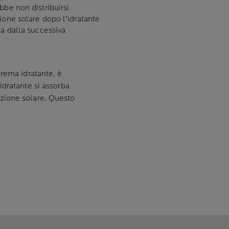
bbe non distribuirsi
ione solare dopo l'idratante
ta dalla successiva
crema idratante, è
dratante si assorba
zione solare. Questo