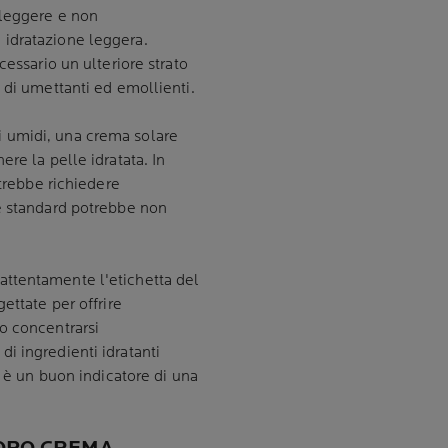
 leggere e non
idratazione leggera.
cessario un ulteriore strato
 di umettanti ed emollienti.
i umidi, una crema solare
re la pelle idratata. In
otrebbe richiedere
e standard potrebbe non
attentamente l'etichetta del
ettate per offrire
o concentrarsi
i ingredienti idratanti
i è un buon indicatore di una