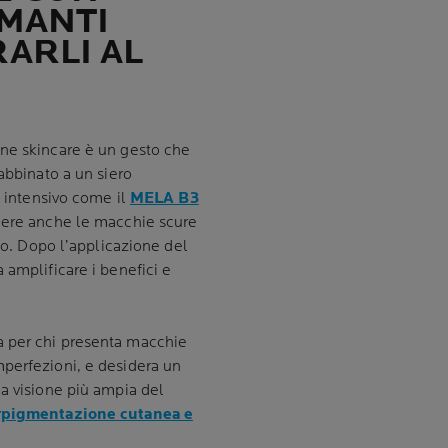
MANTI
RARLI AL
ine skincare è un gesto che
abbinato a un siero
o intensivo come il
MELA B3
ggere anche le macchie scure
ito. Dopo l’applicazione del
 amplificare i benefici e
a per chi presenta macchie
perfezioni, e desidera un
a visione più ampia del
erpigmentazione cutanea e