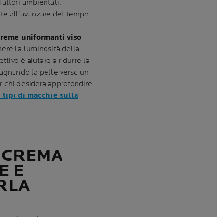
fattori ambientali,
te all’avanzare del tempo.
creme uniformanti viso
nere la luminosità della
ettivo è aiutare a ridurre la
mpagnando la pelle verso un
r chi desidera approfondire
i tipi di macchie sulla
A CREMA
E E
RLA