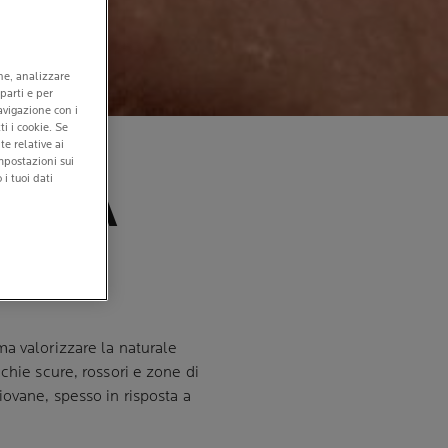
one, analizzare
 parti e per
navigazione con i
ti i cookie. Se
 E
e relative ai
mpostazioni sui
i tuoi dati
REMA
a valorizzare la naturale
hie scure, rossori e zone di
ovane, spesso in risposta a