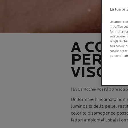
La tua pri
Usiamo i coo
il traffico s
fornirti le f
soli cookie n
A COSA
scegli di ch
soli cookie 
cookie prese
PERCH
personali att
VISO 
| By La Roche-Posay
| 30 maggi
Uniformare l’incarnato non 
luminosità della pelle, rest
colorito disomogeneo posson
fattori ambientali, sbalzi or