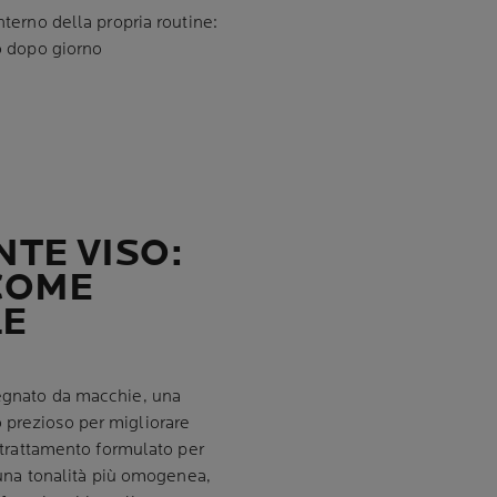
nterno della propria routine:
o dopo giorno
TE VISO:
 COME
LE
segnato da macchie, una
o prezioso per migliorare
n trattamento formulato per
o una tonalità più omogenea,