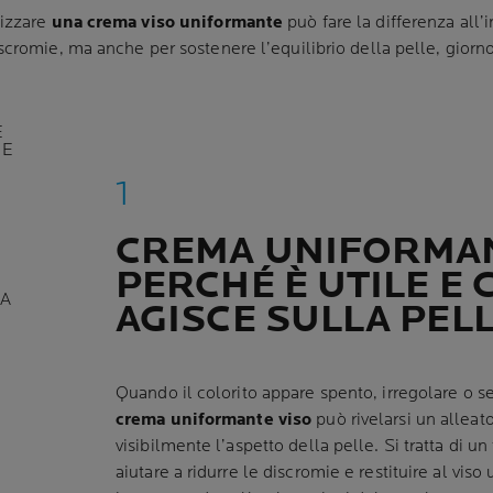
lizzare
una crema viso uniformante
può fare la differenza all’i
scromie, ma anche per sostenere l’equilibrio della pelle, giorn
E
 E
CREMA UNIFORMAN
PERCHÉ È UTILE E
A
AGISCE SULLA PEL
Quando il colorito appare spento, irregolare o 
crema uniformante viso
può rivelarsi un alleat
visibilmente l’aspetto della pelle. Si tratta di u
aiutare a ridurre le discromie e restituire al vis