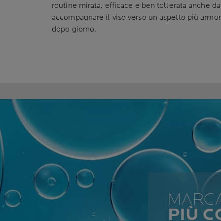
routine mirata, efficace e ben tollerata anche dal
accompagnare il viso verso un aspetto più armo
dopo giorno.
MARCA
PIÙ C