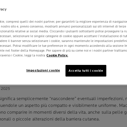
vacy
kie, compresi quelli dei nostri partner, per garantirti la migliore esperienza di navigazi
ul nostro sito e, previo consenso, mostrarti annunci personalizzati sui siti internet di terze
unzionalità relative ai social media. Cliccando i pulsanti sottostanti potrai proseguire la 
ecessari, selezionare le singole categorie di cookie oppure accettare l’installazione di tut
 SERVE, QUANDO
iudere il banner senza selezionare i cookie, saranno mantenute le impostazioni predefinit
necessari. Potrai modificare le tue preferenze in ogni momento accedendo alla sezione I
nte nel footer della Homepage. Per sapere di più su come noi e i nostri partner trattiamo 
É USARE UNA C
raverso i Cookie, leggi la nostra
Cookie Policy.
UNIFORMANTE
Impostazioni cookie
Accetta tutti i cookie
o 2025
significa semplicemente “nascondere” eventuali imperfezioni, m
ituendole un aspetto più compatto e visibilmente uniforme. Macc
o comparire in momenti diversi della vita, anche sulla pelle gi
monali o piccole alterazioni della barriera cutanea.