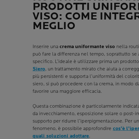
PRODOTTI UNIFOR
VISO: COME INTEG
MEGLIO
Inserire una
crema uniformante viso
nella rout
può fare la differenza nel tempo, soprattutto se 
specifico. L’ideale è utilizzare prima un prodott
Siero
, un trattamento mirato che aiuta a corre
più persistenti e supporta l’uniformità del color
siero, si può procedere con la crema, in modo da
favorire una maggiore efficacia.
Questa combinazione è particolarmente indicat
da invecchiamento, esposizione solare o post-im
supporto per ridurre l’iperpigmentazione. Per un
fenomeno, è possibile approfondire
cos’è l’ip
quali soluzioni adottare
.