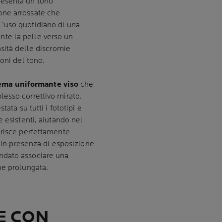
resenta un tono
one arrossate che
’uso quotidiano di una
te la pelle verso un
nsità delle discromie
oni del tono.
ema uniformante viso
che
esso correttivo mirato.
ata su tutti i fototipi e
 esistenti, aiutando nel
erisce perfettamente
o in presenza di esposizione
ndato associare una
ne prolungata.
E CON