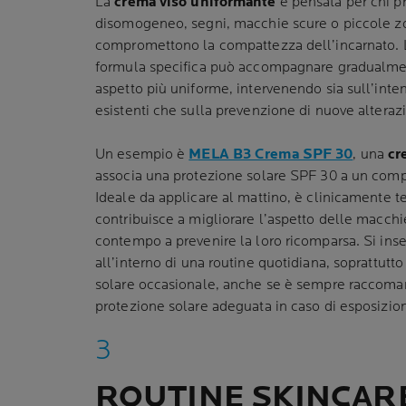
La
crema viso uniformante
è pensata per chi p
disomogeneo, segni, macchie scure o piccole z
compromettono la compattezza dell’incarnato. L
formula specifica può accompagnare gradualmen
aspetto più uniforme, intervenendo sia sull’inte
esistenti che sulla prevenzione di nuove alterazi
Un esempio è
MELA B3 Crema SPF 30
, una
cr
associa una protezione solare SPF 30 a un compl
Ideale da applicare al mattino, è clinicamente test
contribuisce a migliorare l’aspetto delle macchie
contempo a prevenire la loro ricomparsa. Si ins
all’interno di una routine quotidiana, soprattutt
solare occasionale, anche se è sempre raccoma
protezione solare adeguata in caso di esposizio
ROUTINE SKINCAR