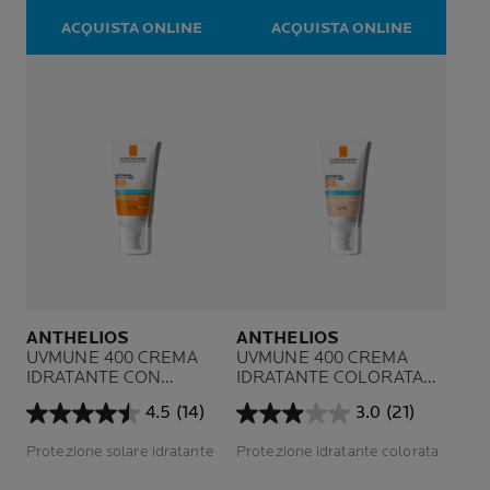
1834
4
ACQUISTA ONLINE
ACQUISTA ONLINE
recensioni
recensioni
ANTHELIOS
ANTHELIOS
UVMUNE 400 CREMA
UVMUNE 400 CREMA
IDRATANTE CON
IDRATANTE COLORATA
PROFUMO SPF 50+
CON PROFUMO SPF50+
4.5
(14)
3.0
(21)
4.5
3.0
su
su
Protezione solare idratante
Protezione idratante colorata
5
5
stelle.
stelle.