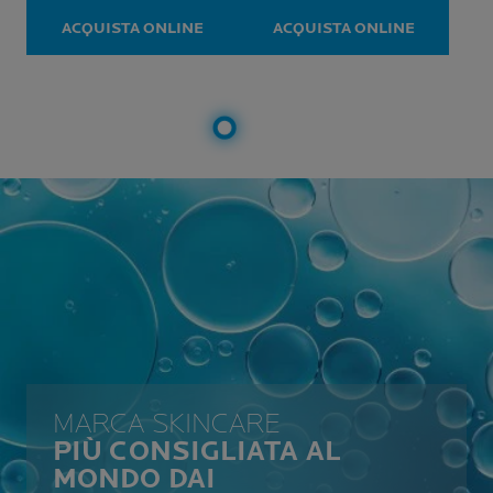
237
140
ACQUISTA ONLINE
ACQUISTA ONLINE
recensioni
recensioni
MARCA SKINCARE
PIÙ CONSIGLIATA AL
MONDO DAI