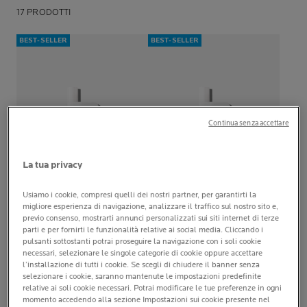
17 PRODOTTI
BEST-SELLER
BEST-SELLER
Continua senza accettare
La tua privacy
Usiamo i cookie, compresi quelli dei nostri partner, per garantirti la
migliore esperienza di navigazione, analizzare il traffico sul nostro sito e,
ANTHELIOS
ANTHELIOS
previo consenso, mostrarti annunci personalizzati sui siti internet di terze
UVMUNE 400 FLUIDO OIL
UVMUNE 400 FLUIDO OIL
parti e per fornirti le funzionalità relative ai social media. Cliccando i
CONTROL SPF50+
CONTROL COLORATO
pulsanti sottostanti potrai proseguire la navigazione con i soli cookie
SPF50+
necessari, selezionare le singole categorie di cookie oppure accettare
4.7
(471)
0.0
(0)
4.7
0.0
l’installazione di tutti i cookie. Se scegli di chiudere il banner senza
su
su
selezionare i cookie, saranno mantenute le impostazioni predefinite
Protezione estrema anche
Protezione estrema anche
relative ai soli cookie necessari. Potrai modificare le tue preferenze in ogni
5
5
dagli UVA ultra lunghi.
dagli UVA ultra lunghi.
momento accedendo alla sezione Impostazioni sui cookie presente nel
stelle.
stelle.