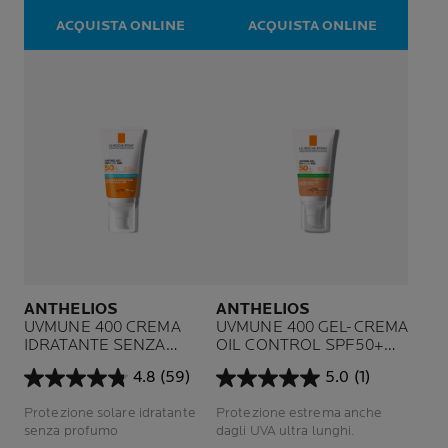
14
21
ACQUISTA ONLINE
ACQUISTA ONLINE
recensioni
recensioni
ANTHELIOS
ANTHELIOS
UVMUNE 400 CREMA
UVMUNE 400 GEL-CREMA
IDRATANTE SENZA
OIL CONTROL SPF50+
PROFUMO SPF 50+
COLORATO
4.8
(59)
5.0
(1)
4.8
5.0
su
su
Protezione solare idratante
Protezione estrema anche
5
5
senza profumo
dagli UVA ultra lunghi.
stelle.
stelle.