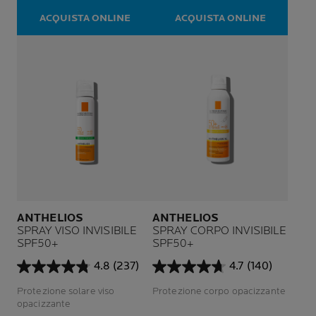
8
3
ACQUISTA ONLINE
ACQUISTA ONLINE
recensioni
recensioni
ANTHELIOS
ANTHELIOS
SPRAY VISO INVISIBILE
SPRAY CORPO INVISIBILE
SPF50+
SPF50+
4.8
(237)
4.7
(140)
4.8
4.7
su
su
Protezione solare viso
Protezione corpo opacizzante
5
5
opacizzante
stelle.
stelle.