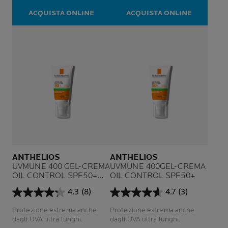
59
1
ACQUISTA ONLINE
ACQUISTA ONLINE
recensioni
recensione
ANTHELIOS
ANTHELIOS
UVMUNE 400
GEL-CREMA
UVMUNE 400GEL-CREMA
OIL CONTROL SPF50+
OIL CONTROL SPF50+
SENZA PROFUMO
4.3
(8)
4.7
(3)
4.3
4.7
su
su
Protezione estrema anche
Protezione estrema anche
5
5
dagli UVA ultra lunghi.
dagli UVA ultra lunghi.
stelle.
stelle.