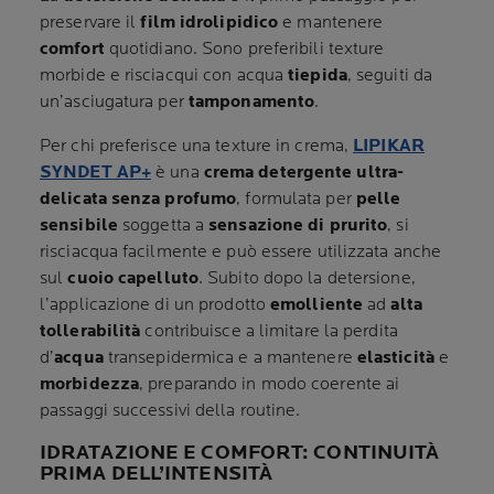
preservare il
film idrolipidico
e mantenere
comfort
quotidiano. Sono preferibili texture
morbide e risciacqui con acqua
tiepida
, seguiti da
un’asciugatura per
tamponamento
.
Per chi preferisce una texture in crema,
LIPIKAR
SYNDET AP+
è una
crema detergente ultra-
delicata senza profumo
, formulata per
pelle
sensibile
soggetta a
sensazione di prurito
, si
risciacqua facilmente e può essere utilizzata anche
sul
cuoio capelluto
. Subito dopo la detersione,
l’applicazione di un prodotto
emolliente
ad
alta
tollerabilità
contribuisce a limitare la perdita
d’
acqua
transepidermica e a mantenere
elasticità
e
morbidezza
, preparando in modo coerente ai
passaggi successivi della routine.
IDRATAZIONE E COMFORT: CONTINUITÀ
PRIMA DELL’INTENSITÀ