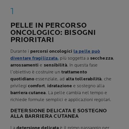
PELLE IN PERCORSO
ONCOLOGICO: BISOGNI
PRIORITARI
Durante i
percorsi oncologici
la pelle può
diventare
fragilizzata
,
più soggetta a
secchezza
,
arrossamenti
e
sensibilità
. In questa fase
l’obiettivo è costruire un
trattamento
quotidiano
essenziale, ad
alta tollerabilità
, che
privilegi
comfort
,
idratazione
e sostegno alla
barriera cutanea
. La pelle cambia nel tempo e
richiede formule semplici e applicazioni regolari.
DETERSIONE DELICATA E SOSTEGNO
ALLA BARRIERA CUTANEA
La
detersione delicata
è il primo passaggio per