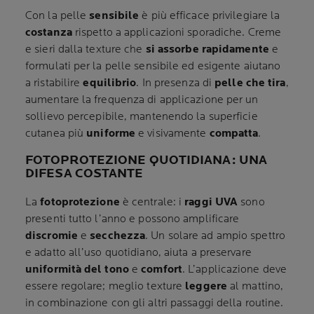
Con la pelle
sensibile
è più efficace privilegiare la
costanza
rispetto a applicazioni sporadiche. Creme
e sieri dalla texture che
si assorbe rapidamente
e
formulati per la pelle sensibile ed esigente aiutano
a ristabilire
equilibrio
. In presenza di
pelle che tira
,
aumentare la frequenza di applicazione per un
sollievo percepibile, mantenendo la superficie
cutanea più
uniforme
e visivamente
compatta
.
FOTOPROTEZIONE QUOTIDIANA: UNA
DIFESA COSTANTE
La
fotoprotezione
è centrale: i
raggi UVA
sono
presenti tutto l’anno e possono amplificare
discromie
e
secchezza
. Un solare ad ampio spettro
e adatto all’uso quotidiano, aiuta a preservare
uniformità del tono
e
comfort
. L’applicazione deve
essere regolare; meglio texture
leggere
al mattino,
in combinazione con gli altri passaggi della routine.