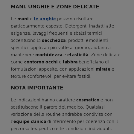
MANI, UNGHIE E ZONE DELICATE
Le
mani
e
le
unghie
possono risultare
particolarmente esposte. Detergenti inadatti alle
esigenze, lavaggi frequenti e sbalzi termici
accentuano la
secchezza
; prodotti emollienti
specifici, applicati più volte al giorno, aiutano a
mantenere
morbidezza
e
elasticità
. Zone delicate
come
contorno occhi
e
labbra
beneficiano di
formulazioni apposite, con applicazioni
mirate
e
texture confortevoli per evitare fastidi.
NOTA IMPORTANTE
Le indicazioni hanno carattere
cosmetico
e non
sostituiscono il parere del medico. Qualsiasi
variazione della routine andrebbe condivisa con
l’
équipe clinica
di riferimento per coerenza con il
percorso terapeutico e le condizioni individuali.