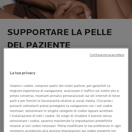
SUPPORTARE LA PELLE
DEL PAZIENTE
ONCOLOGICO: BISOGNI E
Continua senza accettare
TRATTAMENTI
La tua privacy
Usiamo i cookie, compresi quelli dei nostri partner, per garantirti la
| By La Roche-Posay
| 04 novembre 2025
migliore esperienza di navigazione, analizzare il traffico sul nostro sito e,
previo consenso, mostrarti annunci personalizzati sui siti internet di terze
Le terapie oncologiche possono rendere la pelle
parti e per fornirti le funzionalità relative ai social media. Cliccando i
fragilizzata
, più
secca
, con maggiore
sensibilità
e
pulsanti sottostanti potrai proseguire la navigazione con i soli cookie
necessari, selezionare le singole categorie di cookie oppure accettare
arrossamenti
. In questo contesto, la priorità è costruire
l’installazione di tutti i cookie. Se scegli di chiudere il banner senza
una
routine essenziale
ad
alta tollerabilità
che
selezionare i cookie, saranno mantenute le impostazioni predefinite
relative ai soli cookie necessari. Potrai modificare le tue preferenze in ogni
favorisca
comfort
quotidiano e sostenga la
barriera
momento accedendo alla sezione Impostazioni sui cookie presente nel