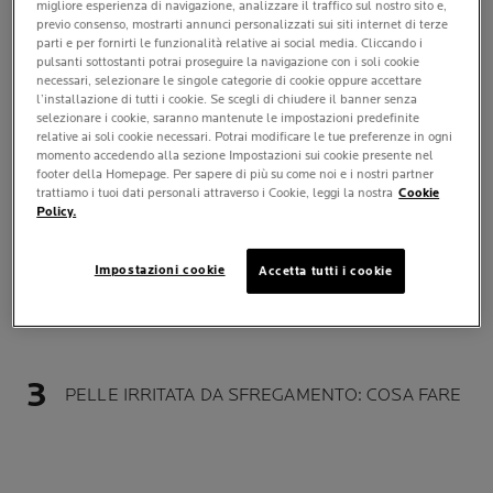
migliore esperienza di navigazione, analizzare il traffico sul nostro sito e,
previo consenso, mostrarti annunci personalizzati sui siti internet di terze
In questo articolo vedremo
come lenire la pelle
parti e per fornirti le funzionalità relative ai social media. Cliccando i
pulsanti sottostanti potrai proseguire la navigazione con i soli cookie
irritata da sfregamento
e quali gesti adottare ogni
necessari, selezionare le singole categorie di cookie oppure accettare
giorno per proteggerla, rinforzarla e favorire un aspetto
l’installazione di tutti i cookie. Se scegli di chiudere il banner senza
selezionare i cookie, saranno mantenute le impostazioni predefinite
più uniforme, anche nelle zone più delicate.
relative ai soli cookie necessari. Potrai modificare le tue preferenze in ogni
momento accedendo alla sezione Impostazioni sui cookie presente nel
footer della Homepage. Per sapere di più su come noi e i nostri partner
trattiamo i tuoi dati personali attraverso i Cookie, leggi la nostra
Cookie
IRRITAZIONE PELLE DA SFREGAMENTO: CAUSE
Policy.
E FATTORI
Impostazioni cookie
Accetta tutti i cookie
PREVENIRE LO SFREGAMENTO CUTANEO:
BUONE ABITUDINI QUOTIDIANE
PELLE IRRITATA DA SFREGAMENTO: COSA FARE