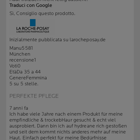
Traduci con Google
Sì, Consiglio questo prodotto.
Inizialmente pubblicata su larocheposay.de
Manu5581
München
recensione
1
Voti
0
Età
Da 35 a 44
Genere
Femmina
5 su 5 stelle.
PERFEKTE PFLEGE
7 anni fa
Ich habe viele Jahre nach einem Produkt für meine
empfindliche & trockebHaur gesucht & echt viel
ausprobiert. Dann bin ich auf hydreane rich gestoßen
und seit dem kommt nichts anderes mehr auf meine
Haut. Einfach perfekt für meine Bedürfnisse