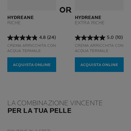
OR
HYDREANE
HYDREANE
RICHE
EXTRA RICHE
4.8
(24)
5.0
(10)
4.8
5.0
CREMA ARRICCHITA CON
CREMA ARRICCHITA CON
su
su
ACQUA TERMALE
ACQUA TERMALE
5
5
stelle.
stelle.
24
10
ACQUISTA ONLINE
ACQUISTA ONLINE
recensioni
recensioni
LA COMBINAZIONE VINCENTE
PER LA TUA PELLE