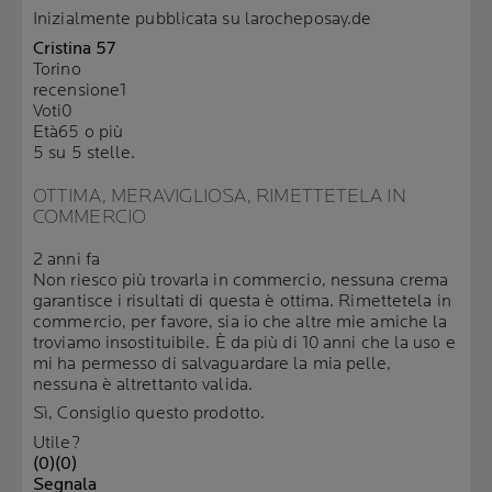
Inizialmente pubblicata su larocheposay.de
Cristina 57
Torino
recensione
1
Voti
0
Età
65 o più
5 su 5 stelle.
OTTIMA, MERAVIGLIOSA, RIMETTETELA IN
COMMERCIO
2 anni fa
Non riesco più trovarla in commercio, nessuna crema
garantisce i risultati di questa è ottima. Rimettetela in
commercio, per favore, sia io che altre mie amiche la
troviamo insostituibile. È da più di 10 anni che la uso e
mi ha permesso di salvaguardare la mia pelle,
nessuna è altrettanto valida.
Sì, Consiglio questo prodotto.
Utile?
(0)
(0)
Segnala