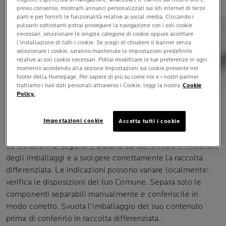
previo consenso, mostrarti annunci personalizzati sui siti internet di terze
parti e per fornirti le funzionalità relative ai social media. Cliccando i
pulsanti sottostanti potrai proseguire la navigazione con i soli cookie
necessari, selezionare le singole categorie di cookie oppure accettare
VEDI TUTTI GLI INGREDIENTI
l’installazione di tutti i cookie. Se scegli di chiudere il banner senza
selezionare i cookie, saranno mantenute le impostazioni predefinite
relative ai soli cookie necessari. Potrai modificare le tue preferenze in ogni
momento accedendo alla sezione Impostazioni sui cookie presente nel
footer della Homepage. Per sapere di più su come noi e i nostri partner
trattiamo i tuoi dati personali attraverso i Cookie, leggi la nostra
Cookie
Policy.
INDICAZIONI PER LA RACCOLTA
Impostazioni cookie
Accetta tutti i cookie
DIFFERENZIATA
Le istruzioni di seguito ti aiutano ad identificare il materiale
degli imballaggi e a svolgere correttamente la raccolta
differenziata. Le indicazioni possono variare localmente:
verifica le disposizioni del tuo Comune. Separa solo le
componenti separabili manualmente e conferiscile in
modo corretto. Svuota l’imballaggio del suo contenuto
prima di conferirlo in raccolta differenziata.