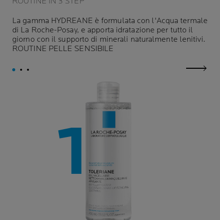
ROUTINE IN 3 STEP
La gamma HYDREANE è formulata con l'Acqua termale
di La Roche-Posay, e apporta idratazione per tutto il
giorno con il supporto di minerali naturalmente lenitivi.
ROUTINE PELLE SENSIBILE
next p