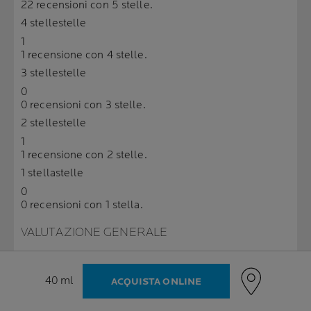
22 recensioni con 5 stelle.
4 stelle
stelle
1
1 recensione con 4 stelle.
3 stelle
stelle
0
0 recensioni con 3 stelle.
2 stelle
stelle
1
1 recensione con 2 stelle.
1 stella
stelle
0
0 recensioni con 1 stella.
VALUTAZIONE GENERALE
4.8
24 recensioni
Volume
40 ml
ACQUISTA ONLINE
Questo prodotto è consigliato da 23 di 24 (96%)
recensori