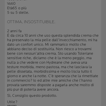
Voti
0
Età
65 o più
5 su 5 stelle.
OTTIMA, INSOSTITUIBILE.
2 anni fa
È da circa 10 anni che uso questa splendida crema che
ha preservato la mia pelle dall’invecchiamento, mi ha
dato un confort unico. Mi rammarico molto che
abbiano deciso di sostituirla. Non riesco a trovarmi
bene con nessun’altra crema. Sto usando Toleriane
sensitive riche, diciamo che è la meno peggio, ma
nulla a che vedere con Hydreane che aveva una
testure morbida, meno pastosa, ma che lasciava la
pelle dissetata, morbidissima e molto liscia tutto il
giorno e anche la notte. C’è speranza che la rimettiate
in commercio? Io ed altre mie amiche che l’hanno
provata saremmo disposte a pagarla anche molto di
più pur di poterla avere ancora.
Sì, Consiglio questo prodotto.
Utile?