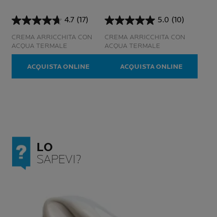
4.7
(17)
5.0
(10)
4.7
5.0
su
su
CREMA ARRICCHITA CON
CREMA ARRICCHITA CON
5
5
ACQUA TERMALE
ACQUA TERMALE
stelle.
stelle.
17
10
ACQUISTA ONLINE
ACQUISTA ONLINE
recensioni
recensioni
LO
SAPEVI?