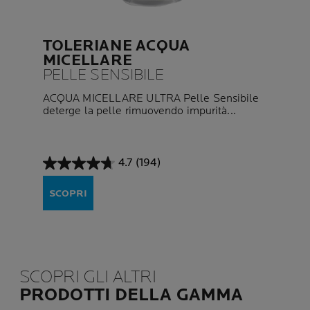
TOLERIANE ACQUA
MICELLARE
PELLE SENSIBILE
ACQUA MICELLARE ULTRA Pelle Sensibile
deterge la pelle rimuovendo impurità...
4.7
(194)
4.7
su
SCOPRI
5
stelle.
194
recensioni
SCOPRI GLI ALTRI
PRODOTTI DELLA GAMMA