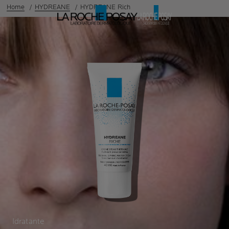
Home
HYDREANE
HYDREANE Rich
Idratante