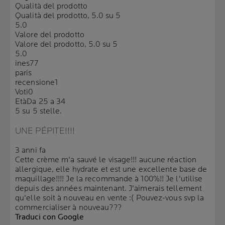
Qualità del prodotto
Qualità del prodotto, 5.0 su 5
5.0
Valore del prodotto
Valore del prodotto, 5.0 su 5
5.0
ines77
paris
recensione
1
Voti
0
Età
Da 25 a 34
5 su 5 stelle.
UNE PÉPITE!!!!
3 anni fa
Cette crème m'a sauvé le visage!!! aucune réaction
allergique, elle hydrate et est une excellente base de
maquillage!!!! Je la recommande à 100%!! Je l'utilise
depuis des années maintenant. J'aimerais tellement
qu'elle soit à nouveau en vente :( Pouvez-vous svp la
commercialiser à nouveau???
Traduci con Google