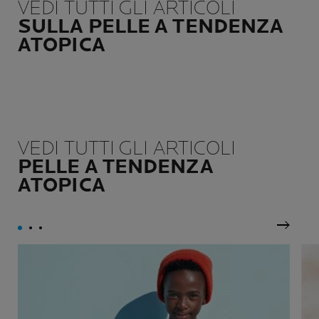
acneica o atopica,
efficacia nel tempo.
VEDI TUTTI GLI ARTICOLI
danneggiate o fragilizzate.
SULLA PELLE A TENDENZA
ATOPICA
VEDI TUTTI GLI ARTICOLI
PELLE A TENDENZA
ATOPICA
Pannel