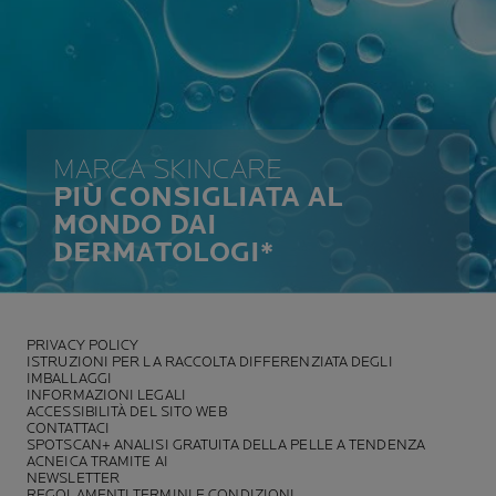
MARCA SKINCARE
PIÙ CONSIGLIATA AL
MONDO DAI
DERMATOLOGI*
PRIVACY POLICY
ISTRUZIONI PER LA RACCOLTA DIFFERENZIATA DEGLI
IMBALLAGGI
INFORMAZIONI LEGALI
ACCESSIBILITÀ DEL SITO WEB
CONTATTACI
SPOTSCAN+ ANALISI GRATUITA DELLA PELLE A TENDENZA
ACNEICA TRAMITE AI
NEWSLETTER
REGOLAMENTI TERMINI E CONDIZIONI