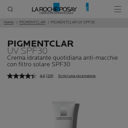
Menù p
Home
PIGMENTCLAR
PIGMENTCLAR UV SPF30
PIGMENTCLAR
UV SPF30
Crema idratante quotidiana anti-macchie
con filtro solare SPF30
4.4
(29)
Scrivi una recensione
Leggi
29
recensioni.
Stesso
link
alla
pagina.
Pannello precedente