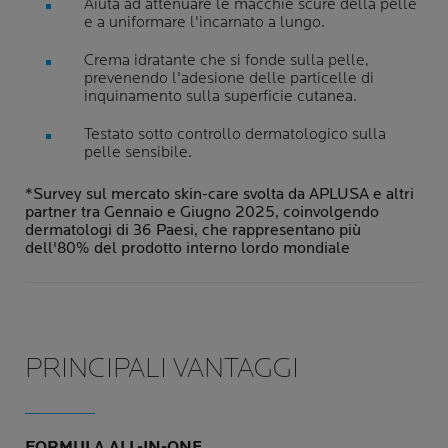
Aiuta ad attenuare le macchie scure della pelle
e a uniformare l'incarnato a lungo.
Crema idratante che si fonde sulla pelle,
prevenendo l'adesione delle particelle di
inquinamento sulla superficie cutanea.
Testato sotto controllo dermatologico sulla
pelle sensibile.
*Survey sul mercato skin-care svolta da APLUSA e altri
partner tra Gennaio e Giugno 2025, coinvolgendo
dermatologi di 36 Paesi, che rappresentano più
dell'80% del prodotto interno lordo mondiale
PRINCIPALI VANTAGGI
FORMULA ALL-IN-ONE