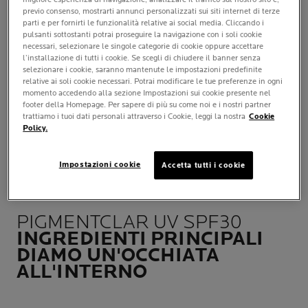
previo consenso, mostrarti annunci personalizzati sui siti internet di terze
parti e per fornirti le funzionalità relative ai social media. Cliccando i
QUANDO
pulsanti sottostanti potrai proseguire la navigazione con i soli cookie
Mattino e/o sera.
necessari, selezionare le singole categorie di cookie oppure accettare
l’installazione di tutti i cookie. Se scegli di chiudere il banner senza
selezionare i cookie, saranno mantenute le impostazioni predefinite
DOVE
relative ai soli cookie necessari. Potrai modificare le tue preferenze in ogni
momento accedendo alla sezione Impostazioni sui cookie presente nel
Su viso, collo e décolléte.
footer della Homepage. Per sapere di più su come noi e i nostri partner
trattiamo i tuoi dati personali attraverso i Cookie, leggi la nostra
Cookie
Policy.
APPLICAZIONE
CONSIGLIATA
Può essere applicata anche sul
Impostazioni cookie
Accetta tutti i cookie
dorso delle mani.
PIGMENTCLAR UV SPF30
INGREDIENTI PRINCIPALI
DIAMO UN'OCCHIATA
ALL'INTERNO