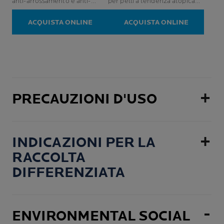
anti-arrossamento e anti-
per pelli a tendenza atopica
stelle.
stelle.
prurito. Anche per la pelle a
senza profumo
300
304
tendenza atopica.
ACQUISTA ONLINE
ACQUISTA ONLINE
recensioni
recensioni
PRECAUZIONI D'USO
INDICAZIONI PER LA
RACCOLTA
DIFFERENZIATA
ENVIRONMENTAL SOCIAL