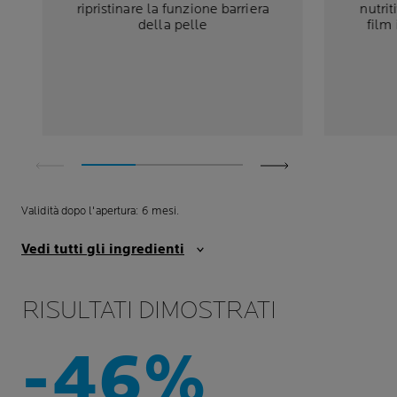
ripristinare la funzione barriera
nutrit
della pelle
film 
Validità dopo l'apertura: 6 mesi.
Vedi tutti gli ingredienti
RISULTATI DIMOSTRATI
-46%