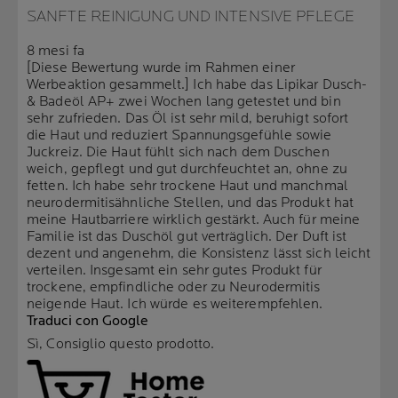
SANFTE REINIGUNG UND INTENSIVE PFLEGE
8 mesi fa
[Diese Bewertung wurde im Rahmen einer
Werbeaktion gesammelt.] Ich habe das Lipikar Dusch-
& Badeöl AP+ zwei Wochen lang getestet und bin
sehr zufrieden. Das Öl ist sehr mild, beruhigt sofort
die Haut und reduziert Spannungsgefühle sowie
Juckreiz. Die Haut fühlt sich nach dem Duschen
weich, gepflegt und gut durchfeuchtet an, ohne zu
fetten. Ich habe sehr trockene Haut und manchmal
neurodermitisähnliche Stellen, und das Produkt hat
meine Hautbarriere wirklich gestärkt. Auch für meine
Familie ist das Duschöl gut verträglich. Der Duft ist
dezent und angenehm, die Konsistenz lässt sich leicht
verteilen. Insgesamt ein sehr gutes Produkt für
trockene, empfindliche oder zu Neurodermitis
neigende Haut. Ich würde es weiterempfehlen.
Traduci con Google
Sì, Consiglio questo prodotto.