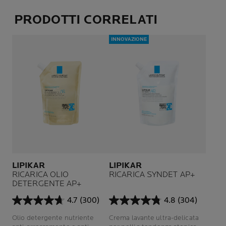
PRODOTTI CORRELATI
INNOVAZIONE
LIPIKAR
LIPIKAR
RICARICA OLIO
RICARICA SYNDET AP+
DETERGENTE AP+
4.7
(300)
4.8
(304)
4.7
4.8
su
su
Olio detergente nutriente
Crema lavante ultra-delicata
5
5