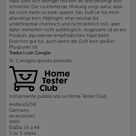
Haut fühlt sich weniger trocken an und beruhigt sich
schneller. Die rückfettende Wirkung sorgt dafür, dass
sie nicht mehr so stark spannt. Der Duft ist für mich
allerdings kein Highlight: eher neutral bis
undefinierbar chemisch und nicht wirklich toll, aber
dafür immerhin nicht aufdringlich. Insgesamt ist es ein
Produkt, das meiner empfindlichen Haut beim
Duschen gut tut, auch wenn der Duft kein großer
Pluspunkt ist.
Traduci con Google
Sì, Consiglio questo prodotto.
Inizialmente pubblicata su Home Tester Club
AndreaS258
Germany
recensione
1
Voti
0
Età
Da 35 a 44
5 su 5 stelle.