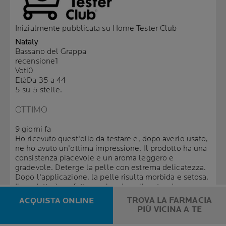
Inizialmente pubblicata su Home Tester Club
Nataly
Bassano del Grappa
recensione
1
Voti
0
Età
Da 35 a 44
5 su 5 stelle.
OTTIMO
9 giorni fa
Ho ricevuto quest'olio da testare e, dopo averlo usato,
ne ho avuto un'ottima impressione. Il prodotto ha una
consistenza piacevole e un aroma leggero e
gradevole. Deterge la pelle con estrema delicatezza.
Dopo l'applicazione, la pelle risulta morbida e setosa.
Il prodotto è perfetto per la mia pelle a tendenza
atopica. È particolarmente indicato per la stagione
TROVA LA FARMACIA
ACQUISTA ONLINE
fredda, quando la pelle secca necessita di maggiore
PIÙ VICINA A TE
idratazione. È adatto anche per l'igiene intima. Lo
consiglio vivamente!