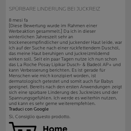
SPÜRBARE LINDERUNG BEI JUCKREIZ
8 mesi fa
[Diese Bewertung wurde im Rahmen einer
Werbeaktion gesammelt.] Da ich in dieser
winterlichen Jahreszeit sehr an
trockener,empfindlicher und juckender Haut leide, war
ich auf der Suche nach einer rückfettendem Duschöl,
das meine Haut beruhigen und juckreizmildernd
wirken soll. Seit ein paar Tagen nutze ich nun schon
das La Roche Posay Lipikar Dusch- & Badeöl AP+ und
kann Verbesserung berichten. Es ist gerade für
Menschen wie mich konzipiert worden, ist
dermatologisch getestet und somit auch für Babys
geeignet. Bereits nach den ersten Anwendungen zeigt
sich eine spürbare Linderung des Juckreizes und der
Spannungsgefühlen. Ich werde es weiterhin nutzen,
und kann es sehr gerne weiterempfehlen.
Traduci con Google
Sì, Consiglio questo prodotto.