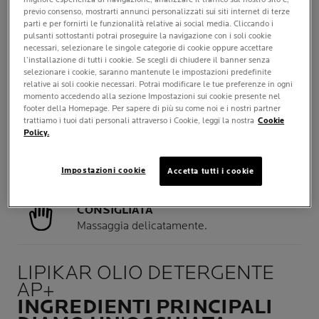
QUANTITÀ
previo consenso, mostrarti annunci personalizzati sui siti internet di terze
parti e per fornirti le funzionalità relative ai social media. Cliccando i
Preleva una noce di prodotto
pulsanti sottostanti potrai proseguire la navigazione con i soli cookie
per ogni area interessata.
necessari, selezionare le singole categorie di cookie oppure accettare
l’installazione di tutti i cookie. Se scegli di chiudere il banner senza
selezionare i cookie, saranno mantenute le impostazioni predefinite
QUANDO
relative ai soli cookie necessari. Potrai modificare le tue preferenze in ogni
Mattino e/o sera.
momento accedendo alla sezione Impostazioni sui cookie presente nel
footer della Homepage. Per sapere di più su come noi e i nostri partner
trattiamo i tuoi dati personali attraverso i Cookie, leggi la nostra
Cookie
DOVE
Policy.
Per la pelle del corpo, non
brucia gli occhi.
Impostazioni cookie
Accetta tutti i cookie
APPLICAZIONE
CONSIGLIATA
Massaggia delicatamente.
LIPIKAR OLIO DETERGENTE
AP+
INGREDIENTI PRINCIPALI