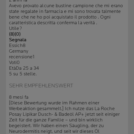
2 anni fa
Avevo provato alcune bustine campione che mi erano
state regalate in farmacia e mi sono trovata talmente
bene che ne ho poi acquistato il prodotto . Ogni
caratteristica descritta conferma la veritá .
Utile?
(8)
(0)
Segnala
Essich8
Germany
recensione
1
Voti
0
Età
Da 25 a 34
5 su 5 stelle.
SEHR EMPFEHLENSWERT
8 mesi fa
[Diese Bewertung wurde im Rahmen einer
Werbeaktion gesammelt.] Ich nutze das La Roche
Posay Lipikar Dusch- & Badeöl AP+ jetzt seit einiger
Zeit für die ganze Familie – und bin wirklich
begeistert. Wir haben einen Säugling, der zu
Neurodermitis neigt, und seit wir dieses Öl