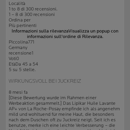
Località
1 to 8 di 300 recensioni.
1 – 8 di 300 recensioni
Ordina per
Più pertinenti
Informazioni sulla rilevanza
Visualizza un popup con
informazioni sull'ordine di Rilevanza.
Piccolina771
Germany
recensione
1
Voti
0
Età
Da 45 a 54
5 su 5 stelle.
WIRKUNGSVOLL BEI JUCKREIZ
8 mesi fa
[Diese Bewertung wurde im Rahmen einer
Werbeaktion gesammelt.] Das Lipikar Huile Lavante
AP+ von La Roche-Posay empfinde ich als angenehm
mild und wohltuend für meine Haut, die besonders
nach dem Duschen oft zu Juckreiz neigt. Seit ich es
benutze, merke ich eine leichte Verbesserung – die