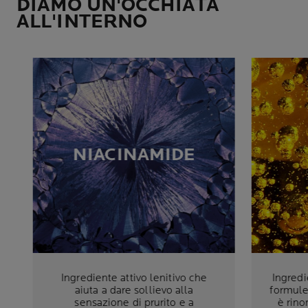
DIAMO UN'OCCHIATA
ALL'INTERNO
NIACINAMIDE
Ingrediente attivo lenitivo che
Ingredi
aiuta a dare sollievo alla
formule 
sensazione di prurito e a
è rino