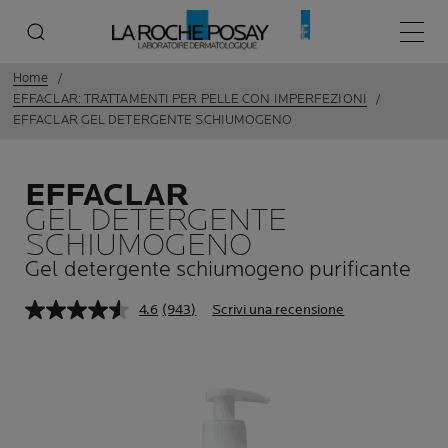
Menù p
Home
EFFACLAR: TRATTAMENTI PER PELLE CON IMPERFEZIONI
EFFACLAR GEL DETERGENTE SCHIUMOGENO
EFFACLAR
GEL DETERGENTE
SCHIUMOGENO
Gel detergente schiumogeno purificante
4.6
(943)
Scrivi una recensione
Leggi
943
recensioni.
Stesso
link
alla
pagina.