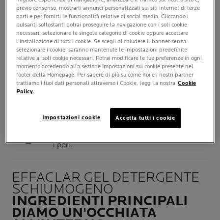
previo consenso, mostrarti annunci personalizzati sui siti internet di terze
parti e per fornirti le funzionalità relative ai social media. Cliccando i
QUANDO
pulsanti sottostanti potrai proseguire la navigazione con i soli cookie
necessari, selezionare le singole categorie di cookie oppure accettare
Mattino e/o sera
l’installazione di tutti i cookie. Se scegli di chiudere il banner senza
selezionare i cookie, saranno mantenute le impostazioni predefinite
relative ai soli cookie necessari. Potrai modificare le tue preferenze in ogni
DOVE
momento accedendo alla sezione Impostazioni sui cookie presente nel
Massaggia con movimenti
footer della Homepage. Per sapere di più su come noi e i nostri partner
circolari su fronte, naso, mento
trattiamo i tuoi dati personali attraverso i Cookie, leggi la nostra
Cookie
e collo.
Policy.
APPLICAZIONE
Impostazioni cookie
Accetta tutti i cookie
CONSIGLIATA
Utilizza acqua tiepida per aprire
i pori.
EFFACLAR GEL DETERGENTE
SCHIUMOGENO
INGREDIENTI PRINCIPALI
DIAMO UN'OCCHIATA