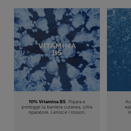
VITAMINA
B5
10% Vitamina B5
. Ripara e
Ac
protegge la barriera cutanea, ultra
epi
riparatore. Lenisce i rossori.
m