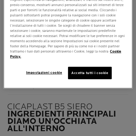
previo consenso, mostrarti annunci personalizzati sui siti internet di terze
parti e per fornirti le funzionalità relative ai social media. Cliccando i
QUANDO
pulsanti sottostanti potrai proseguire la navigazione con i soli cookie
necessari, selezionare le singole categorie di cookie oppure accettare
Mattina e/o sera
l’installazione di tutti i cookie. Se scegli di chiudere il banner senza
selezionare i cookie, saranno mantenute le impostazioni predefinite
relative ai soli cookie necessari. Potrai modificare le tue preferenze in ogni
DOVE
momento accedendo alla sezione Impostazioni sui cookie presente nel
Viso e collo
footer della Homepage. Per sapere di più su come noi e i nostri partner
trattiamo i tuoi dati personali attraverso i Cookie, leggi la nostra
Cookie
Policy.
APPLICAZIONE
CONSIGLIATA
Impostazioni cookie
Accetta tutti i cookie
Attendere 1 minuto prima di
applicare altri prodotti sulla
pelle.
CICAPLAST B5 SIERO
INGREDIENTI PRINCIPALI
DIAMO UN'OCCHIATA
ALL'INTERNO