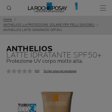
Menù p
Home
ANTHELIOS: LA PROTEZIONE SOLARE PER PELLI SENSIBILI
ANTHELIOS LATTE IDRATANTE SPF50+
ANTHELIOS
LATTE IDRATANTE SPF50+
Protezione UV corpo molto alta.
(0)
Scrivi una recensione
Nessuna
valutazione.
Stesso
link
alla
pagina.