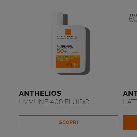
ANTHELIOS
AN
UVMUNE 400 FLUIDO
LAT
INVISIBILE SPF 50+
SCOPRI