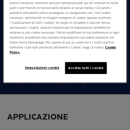
previo consenso, mostrarti annunci personalizzati sui siti internet di terze
Texture che non unge, non appicca e non lascia tracce
parti e per fornirti le funzionalità relative ai social media. Cliccando i
bianche.
pulsanti sottostanti potrai proseguire la navigazione con i soli cookie
necessari, selezionare le singole categorie di cookie oppure accettare
l’installazione di tutti i cookie. Se scegli di chiudere il banner senza
selezionare i cookie, saranno mantenute le impostazioni predefinite
PROTEZIONE
relative ai soli cookie necessari. Potrai modificare le tue preferenze in ogni
momento accedendo alla sezione Impostazioni sui cookie presente nel
Protezione molto alta.
footer della Homepage. Per sapere di più su come noi e i nostri partner
trattiamo i tuoi dati personali attraverso i Cookie, leggi la nostra
Cookie
Policy.
TOLLERABILITÀ
Impostazioni cookie
Accetta tutti i cookie
Adatto per pelle reattiva, soggetta a intolleranza al sole.
Testata per la pelle allergica. Ipoallergenico.
APPLICAZIONE