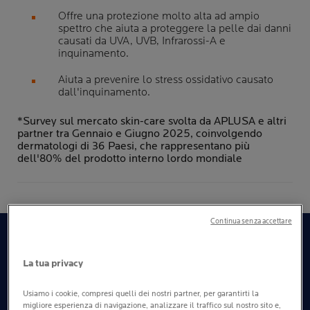
Offre una protezione molto alta ad ampio
spettro che aiuta a proteggere la pelle dai danni
causati da UVA, UVB, Infrarossi-A e
inquinamento.
Aiuta a prevenire lo stress ossidativo causato
dall'inquinamento.
*Survey sul mercato skin-care svolta da APLUSA e altri
partner tra Gennaio e Giugno 2025, coinvolgendo
dermatologi di 36 Paesi, che rappresentano più
dell'80% del prodotto interno lordo mondiale
Continua senza accettare
PRINCIPALI VANTAGGI
La tua privacy
Usiamo i cookie, compresi quelli dei nostri partner, per garantirti la
TEXTURE
migliore esperienza di navigazione, analizzare il traffico sul nostro sito e,