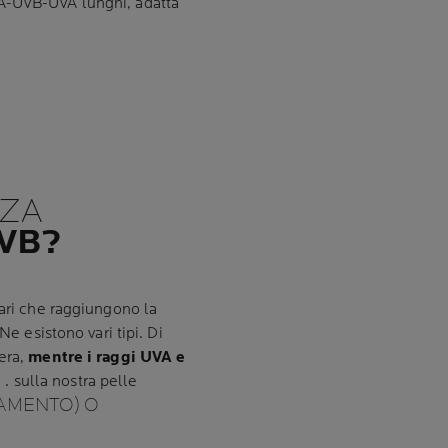
VA-UVB-UVA lunghi, adatta
NZA
UVB?
lari che raggiungono la
Ne esistono vari tipi. Di
era,
mentre i raggi UVA e
i
. sulla nostra pelle
IAMENTO) O