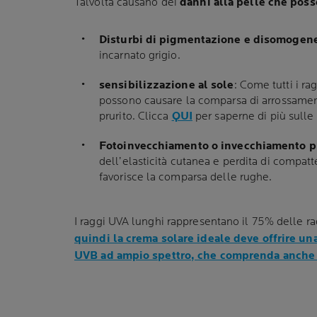
Talvolta causano dei
danni alla pelle che poss
Disturbi di pigmentazione e disomogenei
incarnato grigio.
sensibilizzazione al sole
: Come tutti i ra
possono causare la comparsa di arrossament
prurito. Clicca
QUI
per saperne di più sulle 
Fotoinvecchiamento o invecchiamento 
dell’elasticità cutanea e perdita di compatt
favorisce la comparsa delle rughe.
I raggi UVA lunghi rappresentano il 75% delle rad
quindi la crema solare ideale deve offrire un
UVB ad ampio spettro, che comprenda anche 