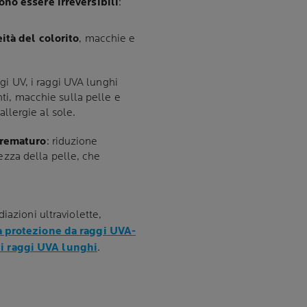
ono essere irreversibili
:
tà del colorito
, macchie e
ggi UV, i raggi UVA lunghi
i, macchie sulla pelle e
allergie al sole.
prematuro
: riduzione
ezza della pelle, che
iazioni ultraviolette,
a protezione da raggi UVA-
i raggi UVA lunghi
.