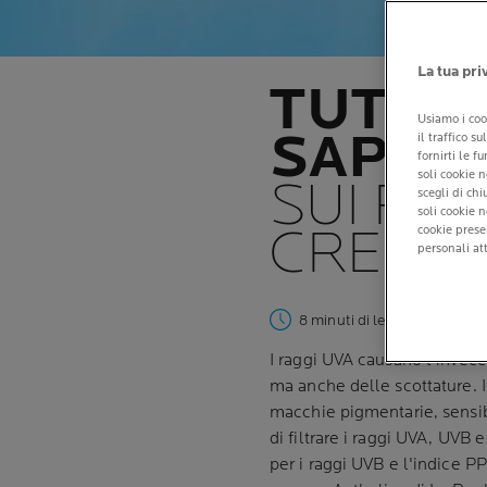
La tua pri
TUTTO 
Usiamo i coo
SAPER
il traffico s
fornirti le f
soli cookie n
SUI RAG
scegli di ch
soli cookie 
CREMA 
cookie prese
personali att
8 minuti di lettura
| By La R
I raggi UVA causano l'invec
ma anche delle scottature.
macchie pigmentarie, sensib
di filtrare i raggi UVA, UVB 
per i raggi UVB e l'indice P