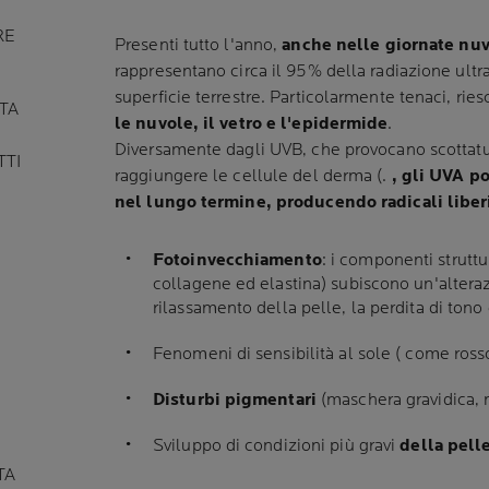
RE
Presenti tutto l'anno,
anche nelle giornate nu
rappresentano circa il 95% della radiazione ultra
superficie terrestre. Particolarmente tenaci, rie
TA
le nuvole, il vetro e l'epidermide
.
Diversamente dagli UVB, che provocano scottatu
TTI
raggiungere le cellule del derma (.
, gli UVA p
nel lungo termine, producendo radicali liber
Fotoinvecchiamento
: i componenti struttur
collagene ed elastina) subiscono un'altera
rilassamento della pelle, la perdita di ton
Fenomeni di sensibilità al sole ( come rossor
Disturbi pigmentari
(maschera gravidica, 
Sviluppo di condizioni più gravi
della pell
TA