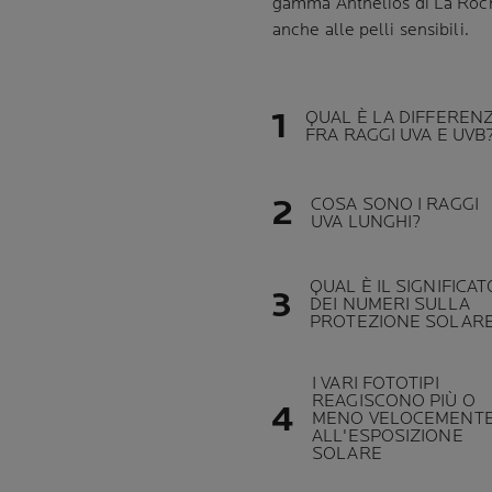
gamma Anthelios di La Roch
anche alle pelli sensibili.
QUAL È LA DIFFEREN
FRA RAGGI UVA E UVB
COSA SONO I RAGGI
UVA LUNGHI?
QUAL È IL SIGNIFICAT
DEI NUMERI SULLA
PROTEZIONE SOLAR
I VARI FOTOTIPI
REAGISCONO PIÙ O
MENO VELOCEMENT
ALL'ESPOSIZIONE
SOLARE