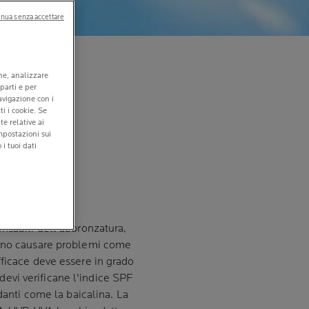
nua senza accettare
 DA
one, analizzare
 parti e per
navigazione con i
ti i cookie. Se
UALE
e relative ai
mpostazioni sui
RE
i tuoi dati
nsabili dell'abbronzatura,
sono causare problemi come
fficace deve essere in grado
 devi verificane l'indice SPF
danti come la baicalina. La