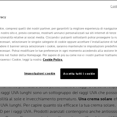
Conti
vacy
QUELLO CHE C'È
kie, compresi quelli dei nostri partner, per garantirti la migliore esperienza di navigazi
E
ul nostro sito e, previo consenso, mostrarti annunci personalizzati sui siti internet di terze
unzionalità relative ai social media. Cliccando i pulsanti sottostanti potrai proseguire la 
ecessari, selezionare le singole categorie di cookie oppure accettare l’installazione di tut
GI UVA E UVB E Q
iudere il banner senza selezionare i cookie, saranno mantenute le impostazioni predefinit
necessari. Potrai modificare le tue preferenze in ogni momento accedendo alla sezione I
SOLARE UTILIZZA
nte nel footer della Homepage. Per sapere di più su come noi e i nostri partner trattiamo 
raverso i Cookie, leggi la nostra
Cookie Policy.
Impostazioni cookie
Accetta tutti i cookie
oche-Posay
| 20 novembre 2022
chiamento prematuro della pelle, mentre i raggi UVB sono respo
 I raggi UVA lunghi sono un sottogruppo dei raggi UVA che pos
ilità al sole e invecchiamento prematuro.
Una crema solare
e
e UVA lunghi. Per capire quanto sia efficace la tua crema solare,
PD per i raggi UVA. Prodotti avanzati contengono anche antiossi