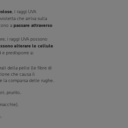
volose
, i raggi UVA
violetta che arriva sulla
scono a
passare attraverso
re, i raggi UVA possono
ossono alterare le cellule
i
e predisporre a:
ali della pelle (le fibre di
zione che causa il
o e la comparsa delle rughe.
i, prurito,
macchie).
e
.