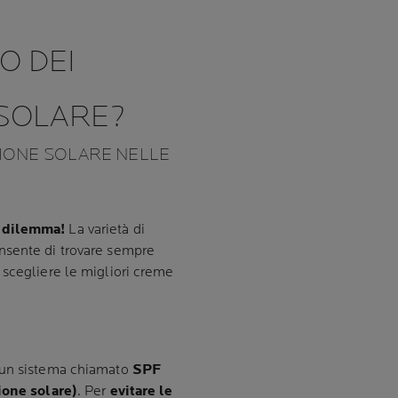
O DEI
 SOLARE?
ZIONE SOLARE NELLE
o dilemma!
La varietà di
nsente di trovare sempre
 scegliere le migliori creme
 un sistema chiamato
SPF
ione solare)
. Per
evitare le