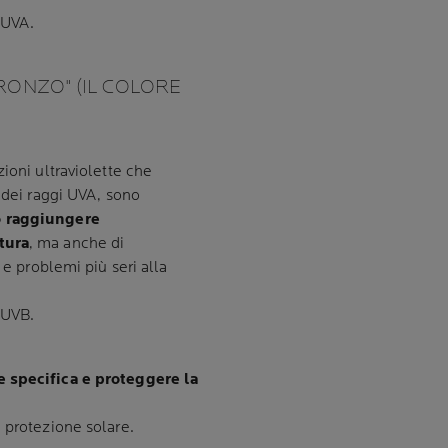
 UVA.
BRONZO" (IL COLORE
ioni ultraviolette che
 dei raggi UVA, sono
o raggiungere
tura
, ma anche di
 e problemi più seri alla
 UVB.
e specifica e proteggere la
 protezione solare.