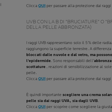
I
Clicca
QUI
per passare alla protezione dai raggi
UVB CON LA B DI "BRUCIATURE" O "
DELLA PELLE ABBRONZATA)
I raggi UVB rappresentano solo il 5% delle radiaz
raggiungono la superficie terrestre. A differenza
bloccati dalle nuvole e dal vetro, ma posson
l'epidermide
. Sono responsabili dell'
abbronza
scottature
, reazioni di sensibilizzazione al sole
pelle.
Clicca
QUI
per passare alla protezione dai raggi
È quindi
importante
scegliere una crema solar
pelle sia dai raggi UVA, sia dagli UVB
.
Clicca
QUI
per scoprire come scegliere la giusta