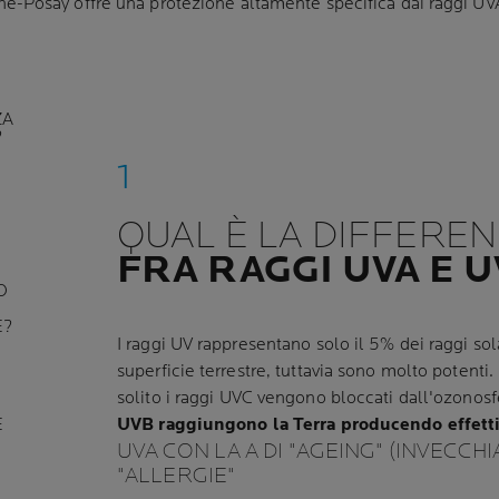
e-Posay offre una protezione altamente specifica dai raggi U
ZA
?
QUAL È LA DIFFERE
FRA RAGGI UVA E 
O
E?
I raggi UV rappresentano solo il 5% dei raggi so
superficie terrestre, tuttavia sono molto potenti. 
solito i raggi UVC vengono bloccati dall'ozonosf
E
UVB raggiungono la Terra producendo effett
UVA CON LA A DI "AGEING" (INVECCH
"ALLERGIE"