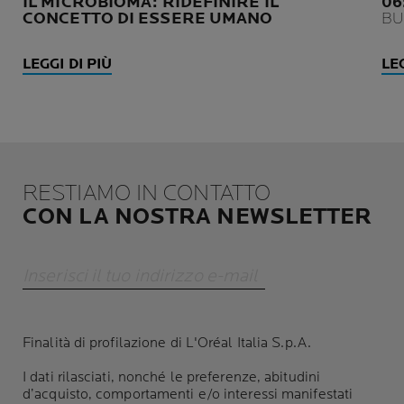
IL MICROBIOMA: RIDEFINIRE IL
06
CONCETTO DI ESSERE UMANO
BU
LEGGI DI PIÙ
LEG
RESTIAMO IN CONTATTO
CON LA NOSTRA NEWSLETTER
Inserisci il tuo indirizzo e-mail
Finalità di profilazione di L'Oréal Italia S.p.A.
I dati rilasciati, nonché le preferenze, abitudini
d’acquisto, comportamenti e/o interessi manifestati