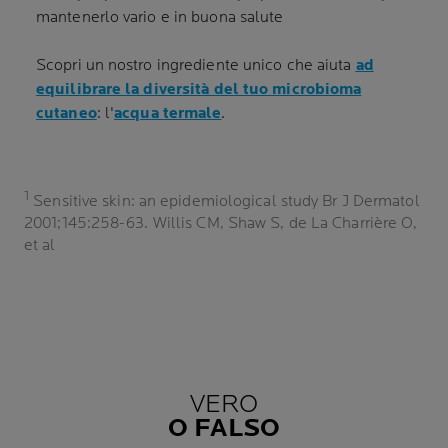
mantenerlo vario e in buona salute
Scopri un nostro ingrediente unico che aiuta
ad
equilibrare la diversità del tuo microbioma
cutaneo
: l'
acqua termale
.
1
Sensitive skin: an epidemiological study Br J Dermatol
2001;145:258-63. Willis CM, Shaw S, de La Charrière O,
et al
VERO
O FALSO