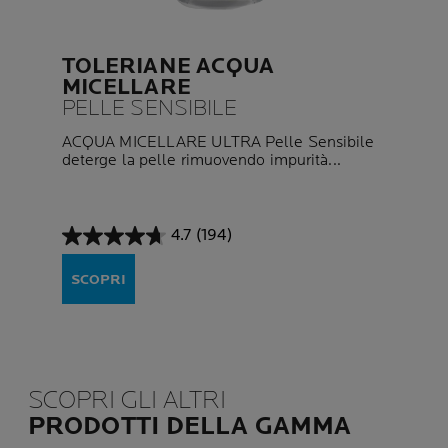
TOLERIANE ACQUA
MICELLARE
PELLE SENSIBILE
ACQUA MICELLARE ULTRA Pelle Sensibile
deterge la pelle rimuovendo impurità...
4.7
(194)
4.7
su
SCOPRI
5
stelle.
194
recensioni
SCOPRI GLI ALTRI
PRODOTTI DELLA GAMMA