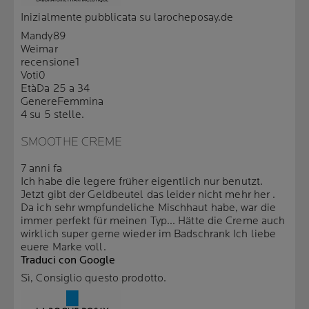
Inizialmente pubblicata su larocheposay.de
Mandy89
Weimar
recensione
1
Voti
0
Età
Da 25 a 34
Genere
Femmina
4 su 5 stelle.
SMOOTHE CREME
7 anni fa
Ich habe die legere früher eigentlich nur benutzt.
Jetzt gibt der Geldbeutel das leider nicht mehr her .
Da ich sehr wmpfundeliche Mischhaut habe, war die
immer perfekt für meinen Typ... Hätte die Creme auch
wirklich super gerne wieder im Badschrank Ich liebe
euere Marke voll.
Traduci con Google
Sì, Consiglio questo prodotto.