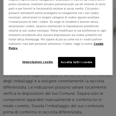
previo consenso, mostrarti annunci personalizzati sui siti internet di terze
parti e per fornirti le funzionalità relative ai social media. Cliccando i
pulsanti sottostanti potrai proseguire la navigazione con i soli cookie
necessari, selezionare le singole categorie di cookie oppure accettare
VEDI TUTTI GLI INGREDIENTI
l’installazione di tutti i cookie. Se scegli di chiudere il banner senza
selezionare i cookie, saranno mantenute le impostazioni predefinite
relative ai soli cookie necessari. Potrai modificare le tue preferenze in ogni
momento accedendo alla sezione Impostazioni sui cookie presente nel
footer della Homepage. Per sapere di più su come noi e i nostri partner
trattiamo i tuoi dati personali attraverso i Cookie, leggi la nostra
Cookie
Policy.
INDICAZIONI PER LA RACCOLTA
Impostazioni cookie
Accetta tutti i cookie
DIFFERENZIATA
Le istruzioni di seguito ti aiutano ad identificare il materiale
degli imballaggi e a svolgere correttamente la raccolta
differenziata. Le indicazioni possono variare localmente:
verifica le disposizioni del tuo Comune. Separa solo le
componenti separabili manualmente e conferiscile in
modo corretto. Svuota l’imballaggio del suo contenuto
prima di conferirlo in raccolta differenziata.