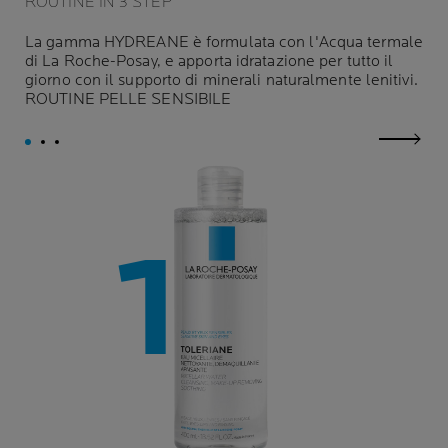
ROUTINE IN 3 STEP
La gamma HYDREANE è formulata con l'Acqua termale
di La Roche-Posay, e apporta idratazione per tutto il
giorno con il supporto di minerali naturalmente lenitivi.
ROUTINE PELLE SENSIBILE
next p