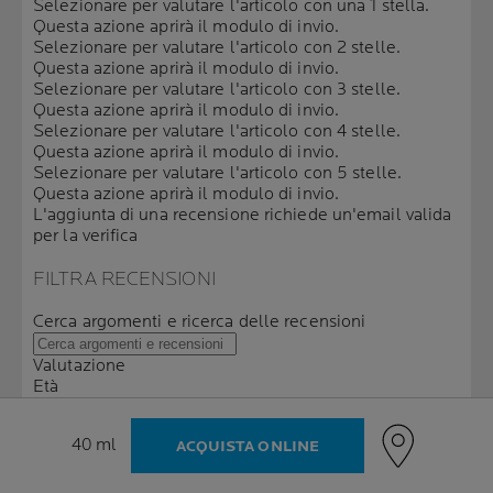
Selezionare per valutare l'articolo con una 1 stella.
Questa azione aprirà il modulo di invio.
Selezionare per valutare l'articolo con 2 stelle.
Questa azione aprirà il modulo di invio.
Selezionare per valutare l'articolo con 3 stelle.
Questa azione aprirà il modulo di invio.
Selezionare per valutare l'articolo con 4 stelle.
Questa azione aprirà il modulo di invio.
Selezionare per valutare l'articolo con 5 stelle.
Questa azione aprirà il modulo di invio.
L'aggiunta di una recensione richiede un'email valida
per la verifica
FILTRA RECENSIONI
Cerca argomenti e ricerca delle recensioni
Valutazione
Età
Località
9 to 17 di 17 recensioni.
Volume
40 ml
ACQUISTA ONLINE
9 – 17 di 17 recensioni
Ordina per
Più pertinenti