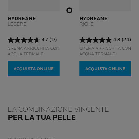
O
HYDREANE
HYDREANE
LEGERE
RICHE
4.7
(17)
4.8
(24)
4.7
4.8
CREMA ARRICCHITA CON
CREMA ARRICCHITA CON
su
su
ACQUA TERMALE
ACQUA TERMALE
5
5
stelle.
stelle.
17
24
ACQUISTA ONLINE
ACQUISTA ONLINE
recensioni
recensioni
LA COMBINAZIONE VINCENTE
PER LA TUA PELLE