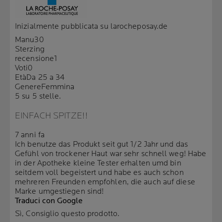
Inizialmente pubblicata su larocheposay.de
Manu30
Sterzing
recensione
1
Voti
0
Età
Da 25 a 34
Genere
Femmina
5 su 5 stelle.
EINFACH SPITZE!!
7 anni fa
Ich benutze das Produkt seit gut 1/2 Jahr und das
Gefühl von trockener Haut war sehr schnell weg! Habe
in der Apotheke kleine Tester erhalten umd bin
seitdem voll begeistert und habe es auch schon
mehreren Freunden empfohlen, die auch auf diese
Marke umgestiegen sind!
Traduci con Google
Sì, Consiglio questo prodotto.