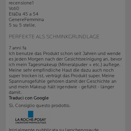
recensione
1
Voti
0
Età
Da 45 a 54
Genere
Femmina
5 su 5 stelle.
PERFEKTE ALS SCHMINKGRUNDLAGE
7 anni fa
Ich benutze das Produkt schon seit Jahren und wende
es jeden Morgen nach der Gesichtsreinigung an, bevor
ich mein Tagesmakeup (Mineralpuder + etc.) auflege.
Meine sehr empfindliche Haut die dazu auch noch
super trocken ist, verträgt das Produkt super. Meine
Spannunsgefühle gehören damit der Geschichte an
und mein Makeup hält irgendwie - gefühlt - länger
damit.
Traduci con Google
Sì, Consiglio questo prodotto.
Inizialmente pubblicata su larocheposay.de