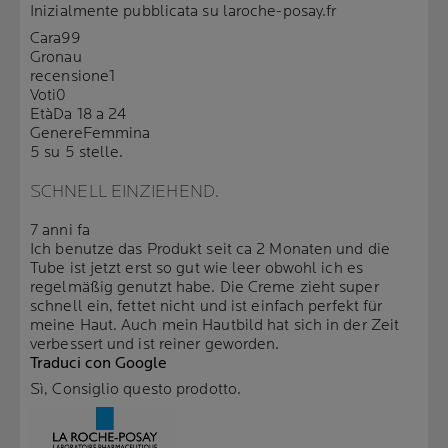
Inizialmente pubblicata su laroche-posay.fr
Cara99
Gronau
recensione
1
Voti
0
Età
Da 18 a 24
Genere
Femmina
5 su 5 stelle.
SCHNELL EINZIEHEND.
7 anni fa
Ich benutze das Produkt seit ca 2 Monaten und die
Tube ist jetzt erst so gut wie leer obwohl ich es
regelmäßig genutzt habe. Die Creme zieht super
schnell ein, fettet nicht und ist einfach perfekt für
meine Haut. Auch mein Hautbild hat sich in der Zeit
verbessert und ist reiner geworden.
Traduci con Google
Sì, Consiglio questo prodotto.