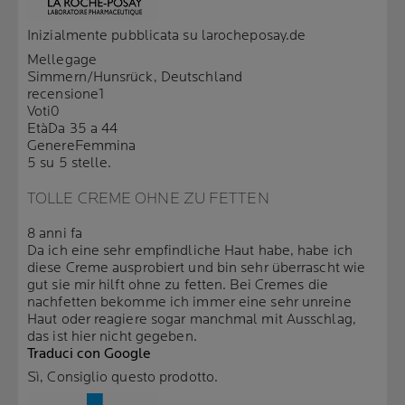
Inizialmente pubblicata su larocheposay.de
Mellegage
Simmern/Hunsrück, Deutschland
recensione
1
Voti
0
Età
Da 35 a 44
Genere
Femmina
5 su 5 stelle.
TOLLE CREME OHNE ZU FETTEN
8 anni fa
Da ich eine sehr empfindliche Haut habe, habe ich
diese Creme ausprobiert und bin sehr überrascht wie
gut sie mir hilft ohne zu fetten. Bei Cremes die
nachfetten bekomme ich immer eine sehr unreine
Haut oder reagiere sogar manchmal mit Ausschlag,
das ist hier nicht gegeben.
Traduci con Google
Sì, Consiglio questo prodotto.