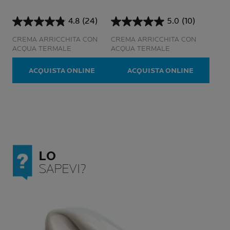
4.8
(24)
5.0
(10)
4.8
5.0
su
su
CREMA ARRICCHITA CON
CREMA ARRICCHITA CON
5
5
ACQUA TERMALE
ACQUA TERMALE
stelle.
stelle.
24
10
ACQUISTA ONLINE
ACQUISTA ONLINE
recensioni
recensioni
LO
SAPEVI?