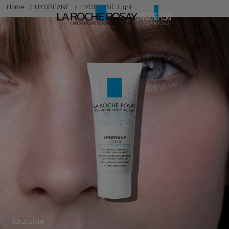
Home
HYDREANE
HYDREANE Light
Idratante