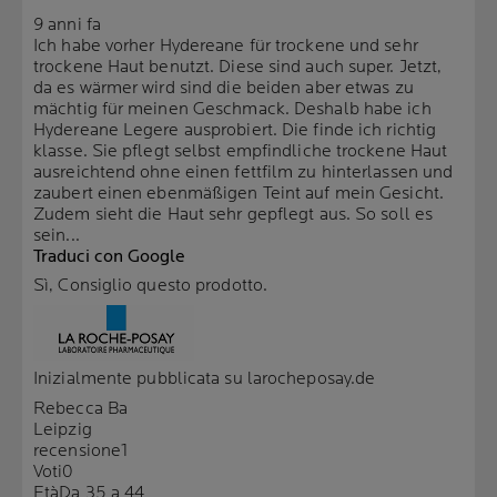
9 anni fa
Ich habe vorher Hydereane für trockene und sehr
trockene Haut benutzt. Diese sind auch super. Jetzt,
da es wärmer wird sind die beiden aber etwas zu
mächtig für meinen Geschmack. Deshalb habe ich
Hydereane Legere ausprobiert. Die finde ich richtig
klasse. Sie pflegt selbst empfindliche trockene Haut
ausreichtend ohne einen fettfilm zu hinterlassen und
zaubert einen ebenmäßigen Teint auf mein Gesicht.
Zudem sieht die Haut sehr gepflegt aus. So soll es
sein...
Traduci con Google
Sì, Consiglio questo prodotto.
Inizialmente pubblicata su larocheposay.de
Rebecca Ba
Leipzig
recensione
1
Voti
0
Età
Da 35 a 44