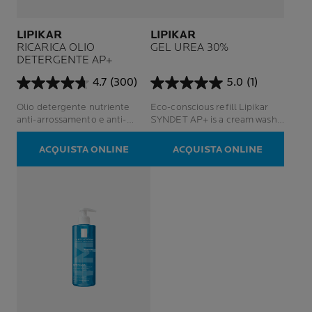
LIPIKAR
LIPIKAR
RICARICA OLIO
GEL UREA 30%
DETERGENTE AP+
4.7
(300)
5.0
(1)
4.7
5.0
su
su
Olio detergente nutriente
Eco-conscious refill Lipikar
5
5
anti-arrossamento e anti-
SYNDET AP+ is a cream wash
stelle.
stelle.
prurito. Anche per la pelle a
for newborns, babies, children
300
1
tendenza atopica.
and adults with atopic
ACQUISTA ONLINE
ACQUISTA ONLINE
recensioni
recensione
eczema-prone skin.