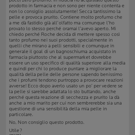
poco/zero profumo. In fiducia ho acquistato questo
prodotto in farmacia e non sono per niente contenta e
non lo consiglio assolutamente! Secca tantissimo la
pelle e provoca prurito. Contiene molto profumo che
a me dà fastidio già all’olfatto ma comunque l’ho
provato lo stesso perché oramai l’avevo aperto. Mi
chiedo perché Roche decida di mettere spesso così
tanto profumo nei suoi prodotti, specialmente in
quelli che mirano a pelli sensibili e comunque in
generale il goal di un bagnoschiuma acquistato in
farmacia piuttosto che al supermarket dovrebbe
essere un uso specifico di qualità superiore alla media
e quindi per chi lo produce puntare a migliorare la
qualità della pelle delle persone sapendo benissimo
che i profumi tendono purtroppo a provocare reazioni
avverse! Ecco dopo averlo usato un po’ per vedere se
la pelle si sarebbe adattata lo sto buttando, anche
perché questa reazione di secchezza e prurito la dà
anche a mio marito per cui non sembrerebbe sia una
questione di una sensibilità della mia pelle in
particolare.
No, Non consiglio questo prodotto.
Utile?