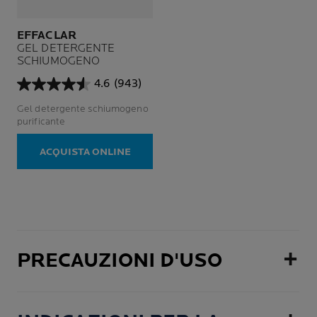
EFFACLAR
GEL DETERGENTE
SCHIUMOGENO
4.6
(943)
4.6
su
Gel detergente schiumogeno
5
purificante
stelle.
943
ACQUISTA ONLINE
recensioni
PRECAUZIONI D'USO