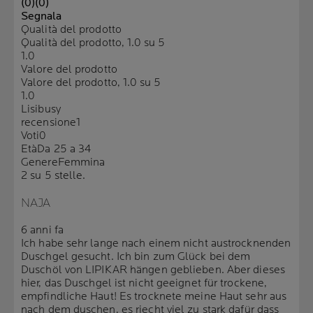
(0)
(0)
Segnala
Qualità del prodotto
Qualità del prodotto, 1.0 su 5
1.0
Valore del prodotto
Valore del prodotto, 1.0 su 5
1.0
Lisibusy
recensione
1
Voti
0
Età
Da 25 a 34
Genere
Femmina
2 su 5 stelle.
NAJA
6 anni fa
Ich habe sehr lange nach einem nicht austrocknenden
Duschgel gesucht. Ich bin zum Glück bei dem
Duschöl von LIPIKAR hängen geblieben. Aber dieses
hier, das Duschgel ist nicht geeignet für trockene,
empfindliche Haut! Es trocknete meine Haut sehr aus
nach dem duschen, es riecht viel zu stark dafür dass