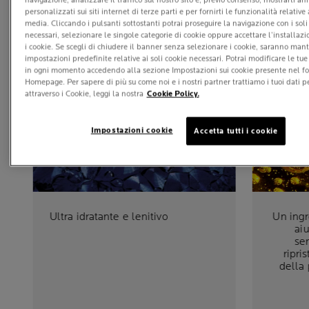
navigazione, analizzare il traffico sul nostro sito e, previo consenso, mostrarti an
personalizzati sui siti internet di terze parti e per fornirti le funzionalità relative 
media. Cliccando i pulsanti sottostanti potrai proseguire la navigazione con i soli
necessari, selezionare le singole categorie di cookie oppure accettare l’installazio
i cookie. Se scegli di chiudere il banner senza selezionare i cookie, saranno man
impostazioni predefinite relative ai soli cookie necessari. Potrai modificare le tu
in ogni momento accedendo alla sezione Impostazioni sui cookie presente nel fo
Homepage. Per sapere di più su come noi e i nostri partner trattiamo i tuoi dati p
NIACINAMIDE
attraverso i Cookie, leggi la nostra
Cookie Policy.
Impostazioni cookie
Accetta tutti i cookie
Ultra idratante e lenitivo
Un ingr
aiu
sen
ripris
della 