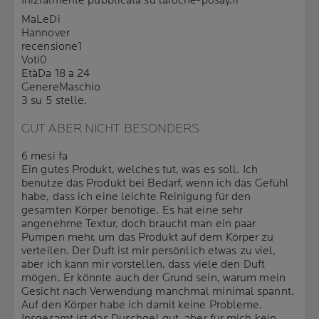
Inizialmente pubblicata su laroche-posay.fr
MaLeDi
Hannover
recensione
1
Voti
0
Età
Da 18 a 24
Genere
Maschio
3 su 5 stelle.
GUT ABER NICHT BESONDERS
6 mesi fa
Ein gutes Produkt, welches tut, was es soll. Ich
benutze das Produkt bei Bedarf, wenn ich das Gefühl
habe, dass ich eine leichte Reinigung für den
gesamten Körper benötige. Es hat eine sehr
angenehme Textur, doch braucht man ein paar
Pumpen mehr, um das Produkt auf dem Körper zu
verteilen. Der Duft ist mir persönlich etwas zu viel,
aber ich kann mir vorstellen, dass viele den Duft
mögen. Er könnte auch der Grund sein, warum mein
Gesicht nach Verwendung manchmal minimal spannt.
Auf den Körper habe ich damit keine Probleme.
Insgesamt ist das Duschgel gut, aber für mich kein