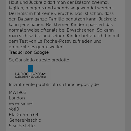
Haut und Juckreiz darf man der Balsam zweimal
täglich, morgens und abends angewendet werden.
Der Balsam hat keine Gerüche. Das ist schön, dass
den Balsam ganze Familie benutzen kann. Juckreiz
kann jede haben. Bei kleinen Kindern passiert das
normalerweise öfter als bei Erwachsenen. So kann
man sich selbst und seinen Kinder helfen. Ich bin mit
dem Test von La Roche-Posay zufrieden und
empfehle es gerne weiter!
Traduci con Google
Sì, Consiglio questo prodotto.
Inizialmente pubblicata su larocheposay.de
MW1963
London
recensione
1
Voti
0
Età
Da 55 a 64
Genere
Maschio
5 su 5 stelle.