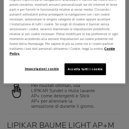
QUANTITÀ
previo consenso, mostrarti annunci personalizzati sui siti internet di terze
Preleva il prodotto premendo 1
parti e per fornirti le funzionalità relative ai social media. Cliccando i
volta l'erogatore.
pulsanti sottostanti potrai proseguire la navigazione con i soli cookie
necessari, selezionare le singole categorie di cookie oppure accettare
l’installazione di tutti i cookie. Se scegli di chiudere il banner senza
QUANDO
selezionare i cookie, saranno mantenute le impostazioni predefinite
Mattino e/o sera.
relative ai soli cookie necessari. Potrai modificare le tue preferenze in ogni
momento accedendo alla sezione Impostazioni sui cookie presente nel
footer della Homepage. Per sapere di più su come noi e i nostri partner
trattiamo i tuoi dati personali attraverso i Cookie, leggi la nostra
Cookie
DOVE
Policy.
Applica su viso e corpo.
Impostazioni cookie
Accetta tutti i cookie
APPLICAZIONE
CONSIGLIATA
Per risultati ottimali, usa
LIPIKAR Syndet o Huile lavante
AP+ come detergenti e Stick
AP+ per allerviare la
sensazione di durante il giorno.
LIPIKAR BAUME LIGHT AP+M