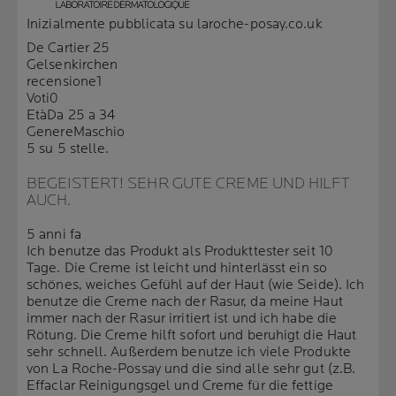
Inizialmente pubblicata su laroche-posay.co.uk
De Cartier 25
Gelsenkirchen
recensione
1
Voti
0
Età
Da 25 a 34
Genere
Maschio
5 su 5 stelle.
BEGEISTERT! SEHR GUTE CREME UND HILFT
AUCH.
5 anni fa
Ich benutze das Produkt als Produkttester seit 10
Tage. Die Creme ist leicht und hinterlässt ein so
schönes, weiches Gefühl auf der Haut (wie Seide). Ich
benutze die Creme nach der Rasur, da meine Haut
immer nach der Rasur irritiert ist und ich habe die
Rötung. Die Creme hilft sofort und beruhigt die Haut
sehr schnell. Außerdem benutze ich viele Produkte
von La Roche-Possay und die sind alle sehr gut (z.B.
Effaclar Reinigungsgel und Creme für die fettige