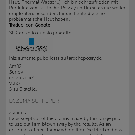
Haut, Thermal Wasser...). Ich bin sehr zufrieden mit
Produkte von La Roche-Possay und kann es nur weiter
empfehlen, besonders für die Leute die eine
problematische Haut haben.
Traduci con Google
Sì, Consiglio questo prodotto.
Inizialmente pubblicata su larocheposay.de
Am02
Surrey
recensione
1
Voti
0
5 su 5 stelle.
ECZEMA SUFFERER
2 anni fa
I was sceptical of the claims made by this range prior
to use but I am blown away by the results. As an
eczema sufferer (for my whole life) I’ve tried endless