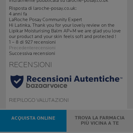
Inizialmente pubblicata su laroche-posay.co.uk
Risposta di laroche-posay.co.uk:
4 anni fa
LaRoche Posay Community Expert
Hi Latinka, Thank you for your lovely review on the
Lipikar Moisturising Balm AP+M we are glad you love
our product and your skin feels soft and protected !
1 – 8 di 927 recensioni
Precedenterecensioni
Successiva recensioni
RECENSIONI
RIEPILOGO VALUTAZIONI
Seleziona una riga qui sotto per filtrare le recensioni.
TROVA LA FARMACIA
ACQUISTA ONLINE
5 stelle
stelle
PIÙ VICINA A TE
681