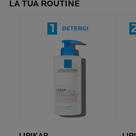
LA TUA ROUTINE
1
DETERGI
LIPIKAR
LIP