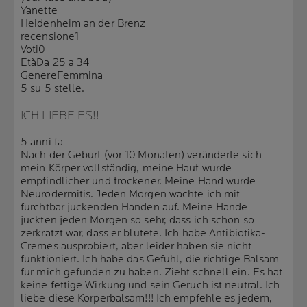
Yanette
Heidenheim an der Brenz
recensione
1
Voti
0
Età
Da 25 a 34
Genere
Femmina
5 su 5 stelle.
ICH LIEBE ES!!
5 anni fa
Nach der Geburt (vor 10 Monaten) veränderte sich
mein Körper vollständig, meine Haut wurde
empfindlicher und trockener. Meine Hand wurde
Neurodermitis. Jeden Morgen wachte ich mit
furchtbar juckenden Händen auf. Meine Hände
juckten jeden Morgen so sehr, dass ich schon so
zerkratzt war, dass er blutete. Ich habe Antibiotika-
Cremes ausprobiert, aber leider haben sie nicht
funktioniert. Ich habe das Gefühl, die richtige Balsam
für mich gefunden zu haben. Zieht schnell ein. Es hat
keine fettige Wirkung und sein Geruch ist neutral. Ich
liebe diese Körperbalsam!!! Ich empfehle es jedem,