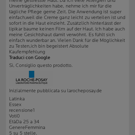
meine gestresste Haut. Da ich viele Allergien und
Unverträglichkeiten habe, nehme ich mir für die
tägliche Pflege gerne Zeit. Die Anwendung ist super
einfach,weil die Creme ganz leicht zu verteilen ist und
sofort in die Haut einzieht. Zusätzlich hinterlässt der
lipikar baume keinen Film auf der Haut. Ich habe auch
meine Gesichtshaut damit verwöhnt. Es fühlt sich
einfach wunderbar an. Vielen Dank für die Möglichkeit
zu Testen,ich bin begeistert Absolute
Kaufempfehlung
Traduci con Google
Sì, Consiglio questo prodotto.
Inizialmente pubblicata su larocheposay.de
Latinka
Essex
recensione
1
Voti
0
Età
Da 25 a 34
Genere
Femmina
5 su 5 stelle.