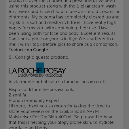
products, over the counter and prescribed. I’ve been
using this product along with the Lipikar cream wash
for a week and haven’t had to use an steroid creams or
ointments. My eczema has completely cleared up and
my skin is soft and mostly itch free! I have really high
hopes for my skin with continuing their use. Have
been using both for face and body! Excellent results.
Can’t put a price on your skin if you’re a sufferer like
me! I wish I took before pics to share as a comparison.
Traduci con Google
Sì, Consiglio questo prodotto.
Inizialmente pubblicata su laroche-posay.co.uk
Risposta di laroche-posay.co.uk:
2 anni fa
Brand community expert
HI there, thank you so much for taking the time to
share your review on the Lipikar Balm AP+M
Moisturiser For Dry Skin 400ml. So pleased to hear
that this is helping your atopy prone skin, to hydrate
your face and body