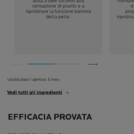
aiuta a dare sollievo alla
formule 
sensazione di prurito e a
è
ripristinare la funzione barriera
prop
della pelle.
ripristin
Validità dopo l'apertura: 6 mesi
Vedi tutti gli ingredienti
EFFICACIA PROVATA