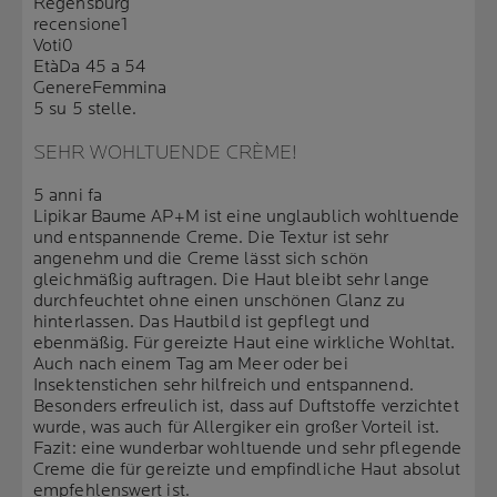
Regensburg
recensione
1
Voti
0
Età
Da 45 a 54
Genere
Femmina
5 su 5 stelle.
SEHR WOHLTUENDE CRÈME!
5 anni fa
Lipikar Baume AP+M ist eine unglaublich wohltuende
und entspannende Creme. Die Textur ist sehr
angenehm und die Creme lässt sich schön
gleichmäßig auftragen. Die Haut bleibt sehr lange
durchfeuchtet ohne einen unschönen Glanz zu
hinterlassen. Das Hautbild ist gepflegt und
ebenmäßig. Für gereizte Haut eine wirkliche Wohltat.
Auch nach einem Tag am Meer oder bei
Insektenstichen sehr hilfreich und entspannend.
Besonders erfreulich ist, dass auf Duftstoffe verzichtet
wurde, was auch für Allergiker ein großer Vorteil ist.
Fazit: eine wunderbar wohltuende und sehr pflegende
Creme die für gereizte und empfindliche Haut absolut
empfehlenswert ist.