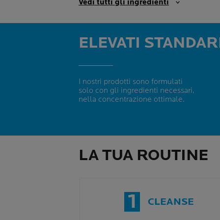
Vedi tutti gli ingredienti
ELEVATI STANDAR
I nostri prodotti sono formulati
solo con gli ingredienti necessari,
nella concentrazione ottimale.
LA TUA ROUTINE
1
CLEANSE