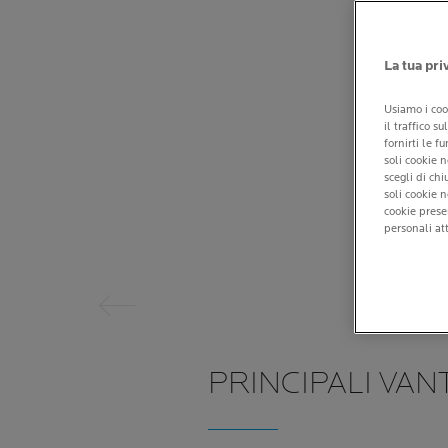
La tua pri
Usiamo i coo
il traffico s
fornirti le f
soli cookie n
scegli di ch
soli cookie 
Pannello precedente
cookie prese
personali att
PRINCIPALI VAN