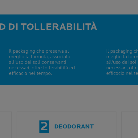
D DI TOLLERABILITÀ
Il packaging che preserva al
Il packaging c
meglio la formula, associato
meglio la form
all'uso dei soli conservanti
all'uso dei sol
necessari, offre tollerabilità ed
necessari, offr
efficacia nel tempo.
efficacia nel 
2
DEODORANT