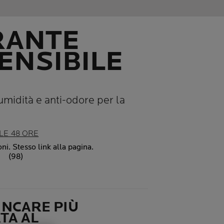
RANTE
ENSIBILE
midità e anti-odore per la
LE 48 ORE
ni. Stesso link alla pagina.
(98)
INCARE PIÙ
TA AL