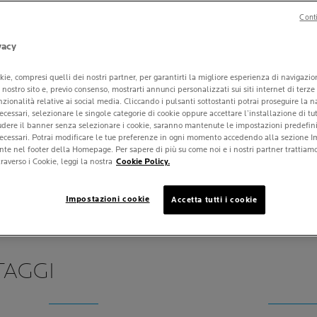
MONDO DA
Conti
Deodorante 48 ore, co
vacy
sgradevoli.
Agisce senza interferi
kie, compresi quelli dei nostri partner, per garantirti la migliore esperienza di navigazi
traspirazione.
ul nostro sito e, previo consenso, mostrarti annunci personalizzati sui siti internet di terze
unzionalità relative ai social media. Cliccando i pulsanti sottostanti potrai proseguire la 
Testato sotto control
ecessari, selezionare le singole categorie di cookie oppure accettare l’installazione di tut
iudere il banner senza selezionare i cookie, saranno mantenute le impostazioni predefinit
necessari. Potrai modificare le tue preferenze in ogni momento accedendo alla sezione I
*Survey sul mercato skin-care s
nte nel footer della Homepage. Per sapere di più su come noi e i nostri partner trattiamo 
Gennaio e Giugno 2025, coinvo
raverso i Cookie, leggi la nostra
Cookie Policy.
rappresentano più dell'80% del
Impostazioni cookie
Accetta tutti i cookie
Volu
CAPACITÀ
150 m
Pannello successivo
TAGGI