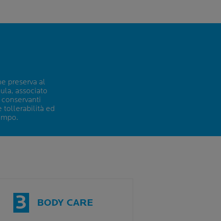
he preserva al
ula, associato
i conservanti
e tollerabilità ed
tempo.
3
BODY CARE