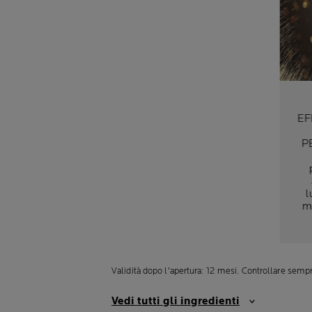
EF
PE
l
ma
c
fi
ch
Validità dopo l'apertura: 12 mesi. Controllare sempr
Vedi tutti gli ingredienti