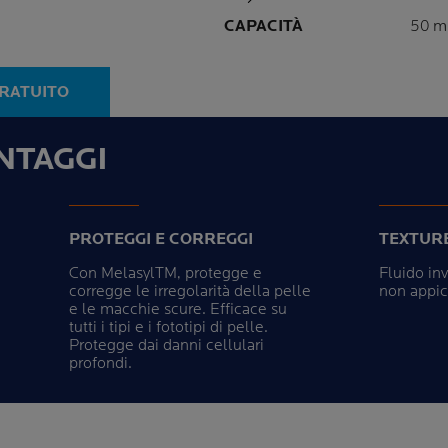
Pannello successivo
Volu
CAPACITÀ
50 m
GRATUITO
NTAGGI
PROTEGGI E CORREGGI
TEXTUR
Con MelasylTM, protegge e
Fluido inv
corregge le irregolarità della pelle
non appic
e le macchie scure. Efficace su
tutti i tipi e i fototipi di pelle.
Protegge dai danni cellulari
profondi.