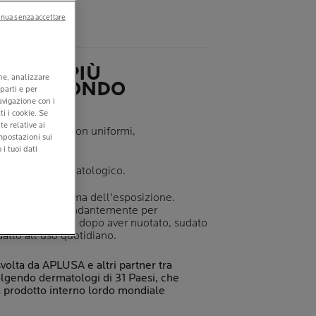
(281)
nua senza accettare
NCARE PIÙ
one, analizzare
TA AL MONDO
 parti e per
TOLOGI*
navigazione con i
ti i cookie. Se
e relative ai
ità della pelle non uniformi,
mpostazioni sui
 macchie scure.
i tuoi dati
 controllo dermatologico.
 solare poco prima dell'esposizione.
temente e abbondantemente per
one, soprattutto dopo aver nuotato, sudato
datto all'uso quotidiano.
volta da APLUSA e altri partner tra
lgendo dermatologi di 31 Paesi, che
 prodotto interno lordo mondiale