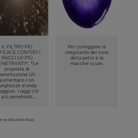
IL FILTRO PIÙ
Per correggere le
FICACE CONTRO I
irregolarità del tono
RAGGI UV PIÙ
della pelle e le
NETRANTI*. *Le
macchie scure.
proprietà di
penetrazione UV
aumentano con
unghezze d’onda
ggiori. I raggi UV
più penetranti
orrispondono alla
ne dello spetto UVA
[380-400nm] che
iamiamo UVA ultra
e le istruzioni d'uso.
lunghi.