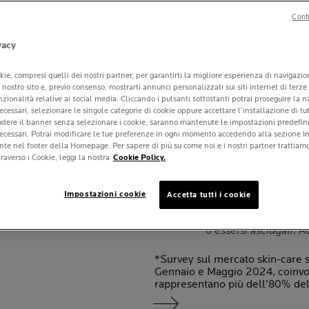
4.6
Scrivi una recensione
Conti
vacy
MARCA SKI
kie, compresi quelli dei nostri partner, per garantirti la migliore esperienza di navigazi
CONSIGLIA
ul nostro sito e, previo consenso, mostrarti annunci personalizzati sui siti internet di terze
DAI DERMA
unzionalità relative ai social media. Cliccando i pulsanti sottostanti potrai proseguire la 
ecessari, selezionare le singole categorie di cookie oppure accettare l’installazione di tut
iudere il banner senza selezionare i cookie, saranno mantenute le impostazioni predefinit
Consigliato per tonal
necessari. Potrai modificare le tue preferenze in ogni momento accedendo alla sezione I
iperpigmentazione e
nte nel footer della Homepage. Per sapere di più su come noi e i nostri partner trattiamo 
raverso i Cookie, leggi la nostra
Cookie Policy.
Formula testata sotto
Applicare il prodotto
Impostazioni cookie
Accetta tutti i cookie
Riapplicare frequen
mantenere la protezi
o essersi asciugati. A
*Survey sul mercato skin-care s
Gennaio e Maggio 2024, coinvo
rappresentano più dell’80% del