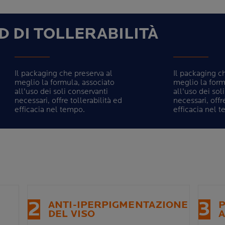
D DI TOLLERABILITÀ
Il packaging che preserva al
Il packaging c
meglio la formula, associato
meglio la form
all'uso dei soli conservanti
all'uso dei sol
necessari, offre tollerabilità ed
necessari, offr
efficacia nel tempo.
efficacia nel 
2
3
ANTI-IPERPIGMENTAZIONE
DEL VISO
A