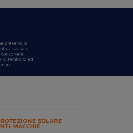
he preserva al
ula, associato
i conservanti
e tollerabilità ed
tempo.
PROTEZIONE SOLARE
NTI-MACCHIE