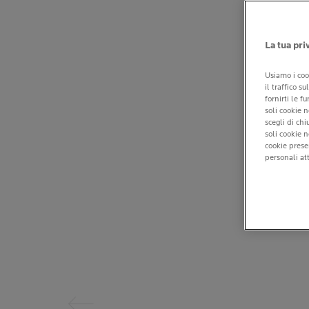
La tua pri
Usiamo i coo
il traffico s
fornirti le f
soli cookie n
scegli di ch
soli cookie 
cookie prese
personali att
Pannello precedente