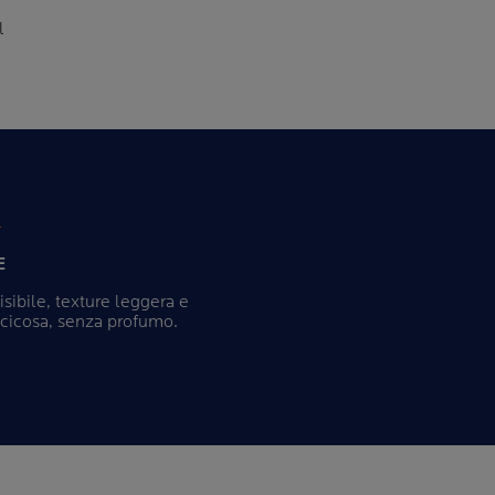
me
l
E
isibile, texture leggera e
cicosa, senza profumo.