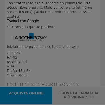
Top coat et rose nacré, achetés en pharmacie. Pas
déçue. Bons produits. Mais, sur votre site (et même
sur les flacons), j’ai du mal à voir la référence vs la
couleur.
Traduci con Google
Sì, Consiglio questo prodotto.
Inizialmente pubblicata su laroche-posay.fr
Chriss92
PARIS
recensione
1
Voti
0
Età
Da 45 a 54
5 su 5 stelle.
EXCELLENT SOIN POUR LES ONGLES
FRAGILISÉS
TROVA LA FARMACIA
ACQUISTA ONLINE
PIÙ VICINA A TE
un anno fa
Ce vernis à ongles est très indiscret donc totalement