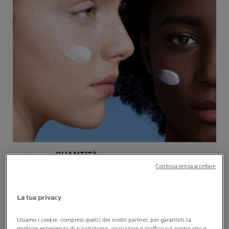
QUANTITÀ
Applica 2 strati di colore su ogni
Continua senza accettare
unghia.
La tua privacy
QUANDO
Quando vuoi.
Usiamo i cookie, compresi quelli dei nostri partner, per garantirti la
migliore esperienza di navigazione, analizzare il traffico sul nostro sito e,