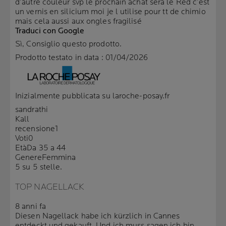
d’autre couleur svp le prochain achat sera le Red c’est
un vernis en silicium moi je l utilise pour tt de chimio
mais cela aussi aux ongles fragilisé
Traduci con Google
Sì, Consiglio questo prodotto.
Prodotto testato in data :
01/04/2026
Inizialmente pubblicata su laroche-posay.fr
sandrathi
Kall
recensione
1
Voti
0
Età
Da 35 a 44
Genere
Femmina
5 su 5 stelle.
TOP NAGELLACK
8 anni fa
Diesen Nagellack habe ich kürzlich in Cannes
entdeckt und gekauft. Und ich muss sagen ich bin