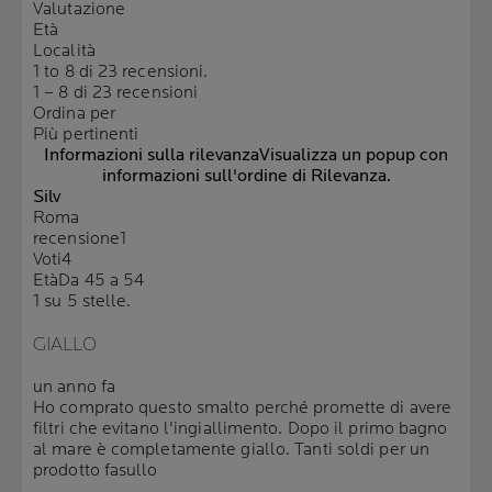
Valutazione
Età
Località
1 to 8 di 23 recensioni.
1 – 8 di 23 recensioni
Ordina per
Più pertinenti
Informazioni sulla rilevanza
Visualizza un popup con
informazioni sull'ordine di Rilevanza.
Silv
Roma
recensione
1
Voti
4
Età
Da 45 a 54
1 su 5 stelle.
GIALLO
un anno fa
Ho comprato questo smalto perché promette di avere
filtri che evitano l'ingiallimento. Dopo il primo bagno
al mare è completamente giallo. Tanti soldi per un
prodotto fasullo