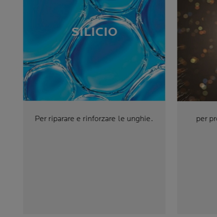
SILICIO
Per riparare e rinforzare le unghie.
per p