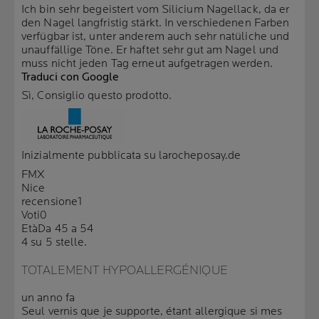
Ich bin sehr begeistert vom Silicium Nagellack, da er
den Nagel langfristig stärkt. In verschiedenen Farben
verfügbar ist, unter anderem auch sehr natüliche und
unauffällige Töne. Er haftet sehr gut am Nagel und
muss nicht jeden Tag erneut aufgetragen werden.
Traduci con Google
Sì, Consiglio questo prodotto.
Inizialmente pubblicata su larocheposay.de
FMX
Nice
recensione
1
Voti
0
Età
Da 45 a 54
4 su 5 stelle.
TOTALEMENT HYPOALLERGÉNIQUE
un anno fa
Seul vernis que je supporte, étant allergique si mes