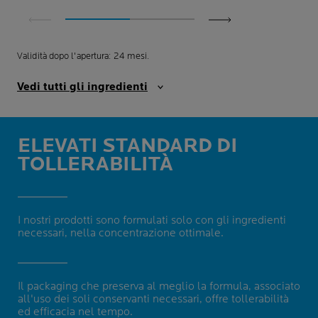
Validità dopo l'apertura: 24 mesi.
Vedi tutti gli ingredienti
ELEVATI STANDARD DI
TOLLERABILITÀ
I nostri prodotti sono formulati solo con gli ingredienti
necessari, nella concentrazione ottimale.
Il packaging che preserva al meglio la formula, associato
all'uso dei soli conservanti necessari, offre tollerabilità
ed efficacia nel tempo.