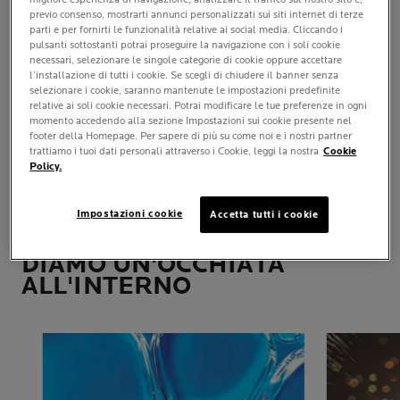
previo consenso, mostrarti annunci personalizzati sui siti internet di terze
DOVE
parti e per fornirti le funzionalità relative ai social media. Cliccando i
Applica sulle unghie.
pulsanti sottostanti potrai proseguire la navigazione con i soli cookie
necessari, selezionare le singole categorie di cookie oppure accettare
l’installazione di tutti i cookie. Se scegli di chiudere il banner senza
selezionare i cookie, saranno mantenute le impostazioni predefinite
APPLICAZIONE
relative ai soli cookie necessari. Potrai modificare le tue preferenze in ogni
CONSIGLIATA
momento accedendo alla sezione Impostazioni sui cookie presente nel
Per una tenuta ottimale, applica
footer della Homepage. Per sapere di più su come noi e i nostri partner
1 strato di base coat, 2 strati di
trattiamo i tuoi dati personali attraverso i Cookie, leggi la nostra
Cookie
colore e 1 strato di top coat.
Policy.
TOLERIANE SMALTO
Impostazioni cookie
Accetta tutti i cookie
INGREDIENTI PRINCIPALI
DIAMO UN'OCCHIATA
ALL'INTERNO