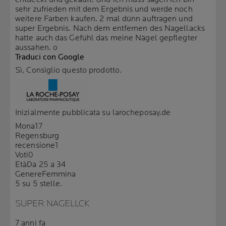
sehr zufrieden mit dem Ergebnis und werde noch
weitere Farben kaufen. 2 mal dünn auftragen und
super Ergebnis. Nach dem entfernen des Nagellacks
hatte auch das Gefühl das meine Nägel gepflegter
aussahen. o
Traduci con Google
Sì, Consiglio questo prodotto.
Inizialmente pubblicata su larocheposay.de
Mona17
Regensburg
recensione
1
Voti
0
Età
Da 25 a 34
Genere
Femmina
5 su 5 stelle.
SUPER NAGELLCK
7 anni fa