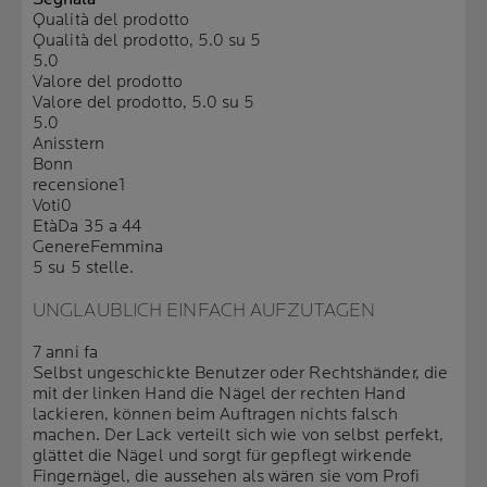
Qualità del prodotto
Qualità del prodotto, 5.0 su 5
5.0
Valore del prodotto
Valore del prodotto, 5.0 su 5
5.0
Anisstern
Bonn
recensione
1
Voti
0
Età
Da 35 a 44
Genere
Femmina
5 su 5 stelle.
UNGLAUBLICH EINFACH AUFZUTAGEN
7 anni fa
Selbst ungeschickte Benutzer oder Rechtshänder, die
mit der linken Hand die Nägel der rechten Hand
lackieren, können beim Auftragen nichts falsch
machen. Der Lack verteilt sich wie von selbst perfekt,
glättet die Nägel und sorgt für gepflegt wirkende
Fingernägel, die aussehen als wären sie vom Profi