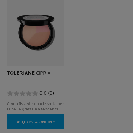
TOLERIANE
CIPRIA
0.0
(0)
0.0
su
Cipria fissante opacizzante per
5
la pelle grassa e a tendenza
stelle.
acneica.
ACQUISTA ONLINE