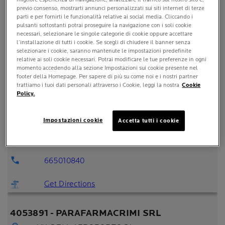
665010974
previo consenso, mostrarti annunci personalizzati sui siti internet di terze
parti e per fornirti le funzionalità relative ai social media. Cliccando i
pulsanti sottostanti potrai proseguire la navigazione con i soli cookie
Get Directions
necessari, selezionare le singole categorie di cookie oppure accettare
l’installazione di tutti i cookie. Se scegli di chiudere il banner senza
selezionare i cookie, saranno mantenute le impostazioni predefinite
4050391 - FARMACRIMI STAZIONE TERMINI -
relative ai soli cookie necessari. Potrai modificare le tue preferenze in ogni
momento accedendo alla sezione Impostazioni sui cookie presente nel
T3
footer della Homepage. Per sapere di più su come noi e i nostri partner
trattiamo i tuoi dati personali attraverso i Cookie, leggi la nostra
Cookie
VIA DELL AEREPORTO FIUMICINO
Policy.
320
FIUMICINO
, LAZIO
Impostazioni cookie
Accetta tutti i cookie
ITALY
54
665010840
Get Directions
4053891 - PARAFARMACRIMI SRL