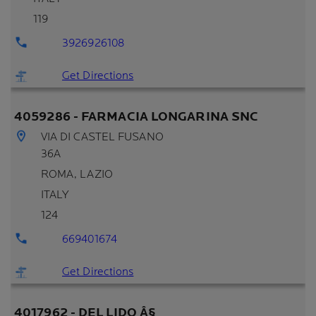
119
3926926108
Get Directions
4059286 - FARMACIA LONGARINA SNC
VIA DI CASTEL FUSANO
36A
ROMA
, LAZIO
ITALY
124
669401674
Get Directions
4017962 - DEL LIDO Â§